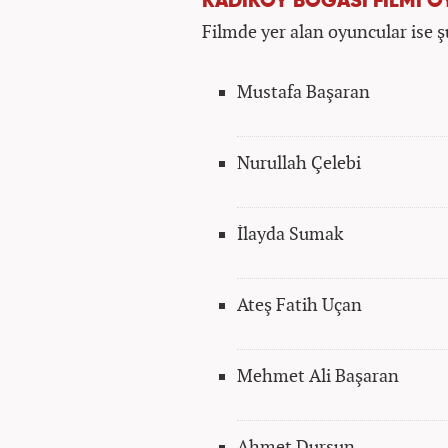
KADIKÖY BOĞASI FİLMİ 
Filmde yer alan oyuncular ise ş
Mustafa Başaran
Nurullah Çelebi
İlayda Sumak
Ateş Fatih Uçan
Mehmet Ali Başaran
Ahmet Dursun