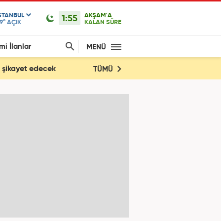
STANBUL
AKŞAM'A
1:55
9°
AÇIK
KALAN SÜRE
mi İlanlar
MENÜ
yi şikayet edecek
TÜMÜ