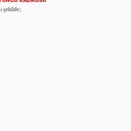
OYUNCU KADROSU
u şekilde;