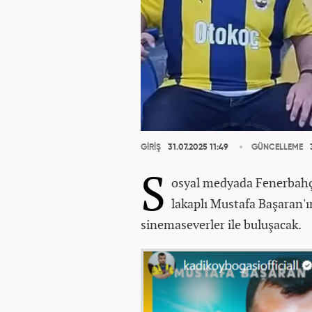
GİRİŞ
31.07.2025 11:49
GÜNCELLEME
3
S
osyal medyada Fenerbahçe'
lakaplı Mustafa Başaran'ın
sinemaseverler ile buluşacak.