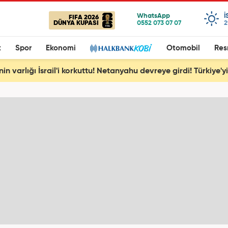
I
FIFA 2026
DÜNYA KUPASI
2
t
Spor
Ekonomi
Otomobil
Res
nin varlığı İsrail'i korkuttu! Netanyahu devreye girdi! Türkiye'