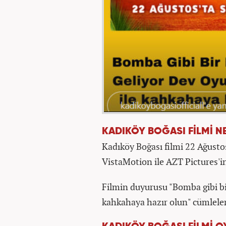
KADIKÖY BOĞASI FİLMİ N
Kadıköy Boğası filmi 22 Ağusto
VistaMotion ile AZT Pictures'i
Filmin duyurusu "Bomba gibi bi
kahkahaya hazır olun" cümlele