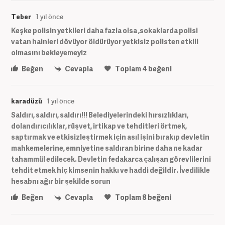
Teber
1 yıl önce
Keşke polisin yetkileri daha fazla olsa ,sokaklarda polisi
vatan hainleri dövüyor öldürüyor yetkisiz polisten etkili
olmasını bekleyemeyiz
Beğen
Cevapla
Toplam
4
beğeni
karadüzü
1 yıl önce
Saldırı, saldırı, saldırı!!! Belediyelerindeki hırsızlıkları,
dolandırıcılıklar, rüşvet, irtikap ve tehditleri örtmek,
saptırmak ve etkisizleştirmek için asıl işini bırakıp devletin
mahkemelerine, emniyetine saldıran birine daha ne kadar
tahammül edilecek. Devletin fedakarca çalışan görevlilerini
tehdit etmek hiç kimsenin hakkı ve haddi değildir. İvedilikle
hesabnı ağır bir şekilde sorun
Beğen
Cevapla
Toplam
8
beğeni