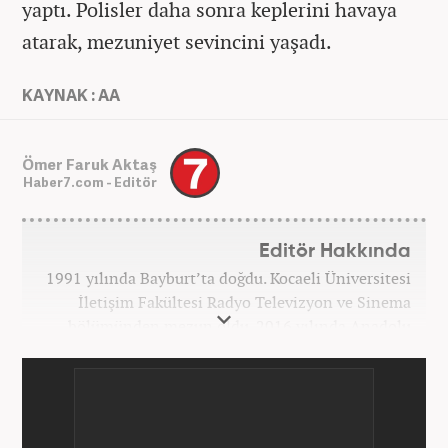
yaptı. Polisler daha sonra keplerini havaya
atarak, mezuniyet sevincini yaşadı.
KAYNAK : AA
Ömer Faruk Aktaş
Haber7.com - Editör
Editör Hakkında
1991 yılında Bayburt’ta doğdu. Kocaeli Üniversitesi
İletişim Fakültesi Radyo Televizyon ve Sinema
bölümünden mezun oldu. 2016 yılında Anadolu
Ajansı'nda stajını yaptı. Yeni Şafak ve Akşam
Gazetesi'nde çalıştı. Nisan 2021'den bu yana
Haber7.com'da ‘Gündem Editörü’ olarak görev
yapmaktadır.