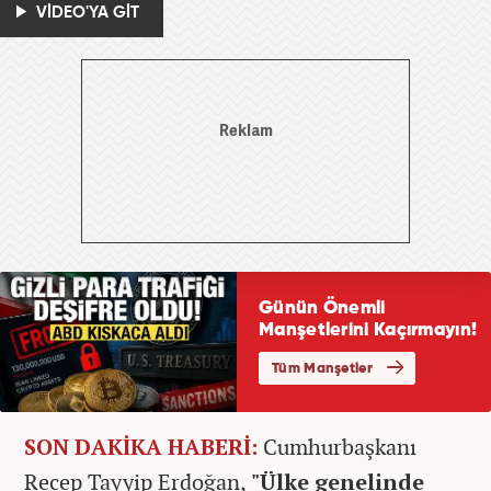
VİDEO'YA GİT
SON DAKİKA HABERİ:
Cumhurbaşkanı
Recep Tayyip Erdoğan,
"Ülke genelinde