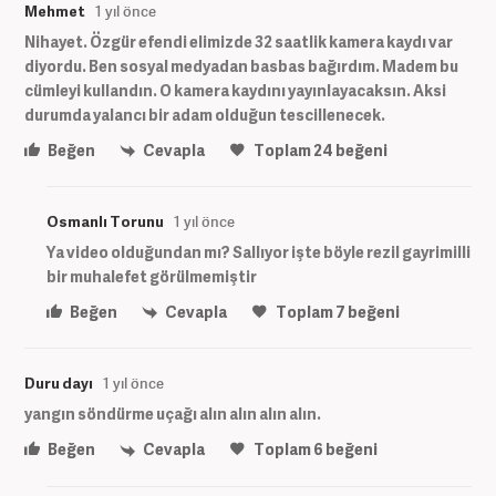
Mehmet
1 yıl önce
Nihayet. Özgür efendi elimizde 32 saatlik kamera kaydı var
diyordu. Ben sosyal medyadan basbas bağırdım. Madem bu
cümleyi kullandın. O kamera kaydını yayınlayacaksın. Aksi
durumda yalancı bir adam olduğun tescillenecek.
Beğen
Cevapla
Toplam
24
beğeni
Osmanlı Torunu
1 yıl önce
Ya video olduğundan mı? Sallıyor işte böyle rezil gayrimilli
bir muhalefet görülmemiştir
Beğen
Cevapla
Toplam
7
beğeni
Duru dayı
1 yıl önce
yangın söndürme uçağı alın alın alın alın.
Beğen
Cevapla
Toplam
6
beğeni