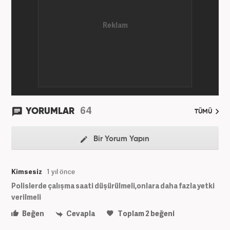
64
YORUMLAR
TÜMÜ
Bir Yorum Yapın
Kimsesiz
1 yıl önce
Polislerde çalışma saati düşürülmeli,onlara daha fazla yetki
verilmeli
Beğen
Cevapla
Toplam
2
beğeni