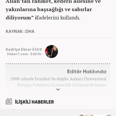
Allah’tan rahmet, kederli ailesine ve
yakınlarına başsağlığı ve sabırlar
diliyorum” i
fadelerini kullandı.
KAYNAK : DHA
Kadriye Ebrar Etirli
Haber7.com - Editör
Editör Hakkında
2000 yılında İstanbul'da doğdu. Ankara Üniversitesi
İletişim Fakültesi Gazetecilik' bölümünde henüz
okurken HaberAnkara ve AnkaraMasası'nda çalıştı.
2022 yılındaki mezuniyetinin ardından Beyaz TV'de
İLİŞKİLİ HABERLER
'Haber Editörü' pozisyonunda görev aldı. 2024
yılının Şubat ayından itibaren Haber7'deki Gündem