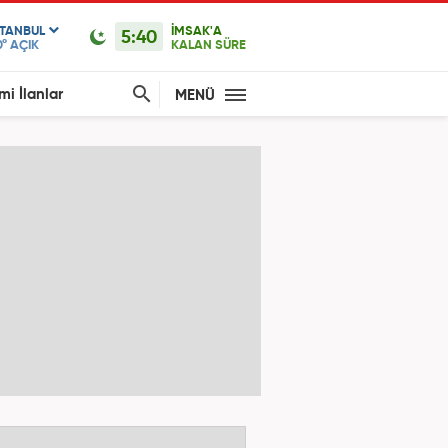
STANBUL
İMSAK'A
5:40
0°
AÇIK
KALAN SÜRE
mi İlanlar
MENÜ