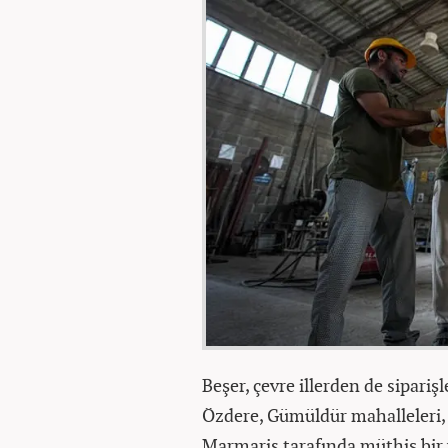
Beşer, çevre illerden de sipari
Özdere, Gümüldür mahalleleri,
Marmaris tarafında müthiş bir y