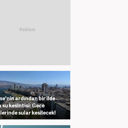
e'nin ardından bir ilde
 su kesintisi: Gece
lerinde sular kesilecek!