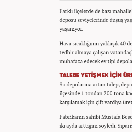
Farklı ilçelerde de bazı mahall
deposu seviyelerinde düşüş ya
yaşanıyor.
Hava sıcaklığının yaklaşık 40 d
tedbir almaya çalışan vatandaşl
muhafaza edecek ev tipi depola
TALEBE YETİŞMEK İÇİN ÜR
Su depolarına artan talep, depo
ilçesinde 1 tondan 200 tona kad
karşılamak için çift vardiya üre
Fabrikanın sahibi Mustafa Beşe
iki ayda arttığını söyledi. Sipar