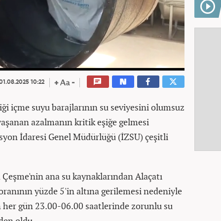
01.08.2025 10:22
liği içme suyu barajlarının su seviyesini olumsuz
 yaşanan azalmanın kritik eşiğe gelmesi
syon İdaresi Genel Müdürlüğü (İZSU) çeşitli
Çeşme'nin ana su kaynaklarından Alaçatı
oranının yüzde 5'in altına gerilemesi nedeniyle
 her gün 23.00-06.00 saatlerinde zorunlu su
den oldu.