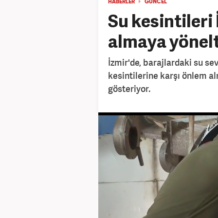
HABERLER
GÜNCEL
Su kesintileri
almaya yönelt
İzmir'de, barajlardaki su s
kesintilerine karşı önlem a
gösteriyor.