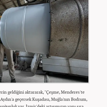
şlerin geldiğini aktararak, "Çeşme, Menderes'te
 Aydın'a geçersek Kuşadası, Muğla'nın Bodrum,
oğunluk var. İzmir'deki artışımızın yanı sıra