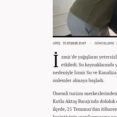
GİRİŞ
31.07.2025 21:07
GÜNCELLEME
İ
zmir'de yağışların yetersiz
etkiledi. Su kaynaklarında
nedeniyle İzmir Su ve Kanaliza
önlemler almaya başladı.
Önemli turizm merkezlerinden 
Kutlu Aktaş Barajı'nda doluluk 
ilçede, 25 Temmuz'dan itibaren
kesintisinin uygulanmasına ne