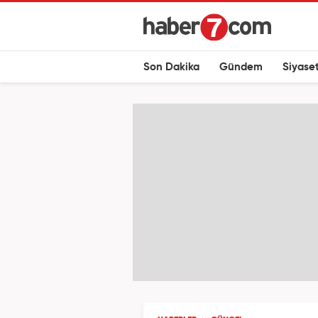
Son Dakika
Gündem
Siyase