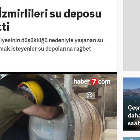
 İzmirlileri su deposu
ti
eviyesinin düşüklüğü nedeniyle yaşanan su
lmak isteyenler su depolarına rağbet
Çeşm
daha
saat