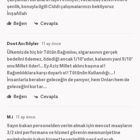
şenlik, konuyla ilgili Ciddi çalışmalarınızı bekliyoruz
İnşaAllah
Beğen
Cevapla
Dost Acı Söyler
11 ay önce
Ülkemizde hiç bir Tütün Bağımlısı, sigarasının gerçek
bedelini ödemez, ödediği ancak 1/10'udur, kalanını yani 9/10'
unu Millet öder!... Ey Aziz Millet aklını başına al !
Bağımlılıklara karşı duyarlı ol ! Tütünün Kullandığı... !
İnsanlarla beraber geleceğin de yanıyor, hem Onları hem de
geleceğini kurtar...
Beğen
Cevapla
M.i
11 ay önce
Sayın bakan personelden verim almak için mevcut maaşların
3/2 sini performans ve hizmet görenin memnuniyetine
endeksleyin bakın hizmette verimlilik nasıl artacak