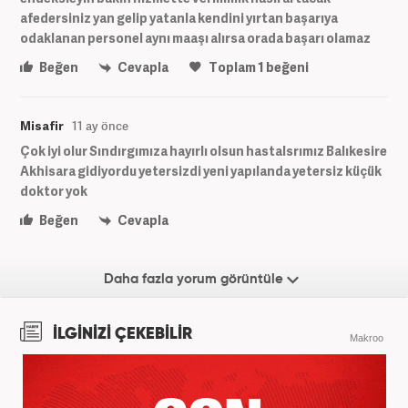
afedersiniz yan gelip yatanla kendini yırtan başarıya
odaklanan personel aynı maaşı alırsa orada başarı olamaz
Beğen
Cevapla
Toplam
1
beğeni
Misafir
11 ay önce
Çok iyi olur Sındırgımıza hayırlı olsun hastalsrımız Balıkesire
Akhisara gidiyordu yetersizdi yeni yapılanda yetersiz küçük
doktor yok
Beğen
Cevapla
Daha fazla yorum görüntüle
İLGİNİZİ ÇEKEBİLİR
Makroo