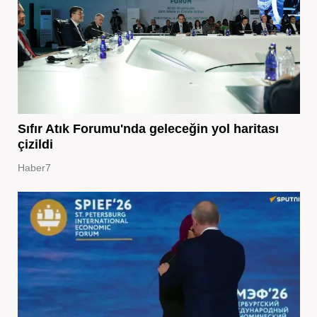
Sıfır Atık Forumu'nda geleceğin yol haritası
çizildi
Haber7