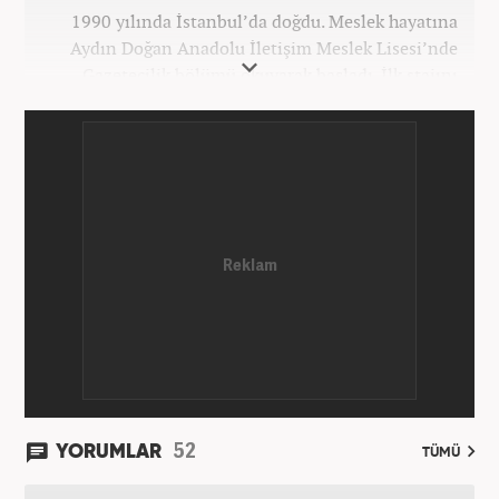
1990 yılında İstanbul’da doğdu. Meslek hayatına
Aydın Doğan Anadolu İletişim Meslek Lisesi’nde
Gazetecilik bölümü okuyarak başladı. İlk stajını
Hürriyet Gazetesi’nde yaptı. Üniversiteyi ise
İstanbul Üniversitesi Radyo Televizyon Yayımcılığı
bölümünde tamamladı. 2009 yılında Milliyet
Gazetesi’nde internet haberciliğine başladı. 15
senelik kariyerinde çok sayıda gazete, haber portalı
ve televizyon bulunmaktadır. Meslek hayatına
Haber7.com’da “Gündem Editörü” olarak devam
etmektedir. Evli ve 2 çocuk annesidir.
52
YORUMLAR
TÜMÜ