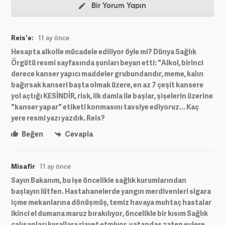
Bir Yorum Yapın
Reis'e:
11 ay önce
Hesapta alkolle mücadele ediliyor öyle mi? Dünya Sağlık
Örgütü resmi sayfasında şunları beyan etti: "Alkol, birinci
derece kanser yapıcı maddeler grubundandır, meme, kalın
bağırsak kanseri başta olmak üzere, en az 7 çeşit kansere
yol açtığı KESİNDİR, risk, ilk damla ile başlar, şişelerin üzerine
"kanser yapar" etiketi konmasını tavsiye ediyoruz... Kaç
yere resmi yazı yazdık. Reis?
Beğen
Cevapla
Misafir
11 ay önce
Sayın Bakanım, bu işe öncelikle sağlık kurumlarından
başlayın lütfen. Hastahanelerde yangın merdivenleri sigara
içme mekanlarına dönüşmüş, temiz havaya muhtaç hastalar
ikinci el dumana maruz bırakılıyor, öncelikle bir kısım Sağlık
çalışanları kurallara riayet etmiyor, vatandaş zaten evlere