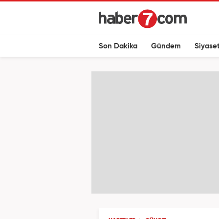
Son Dakika
Gündem
Siyase