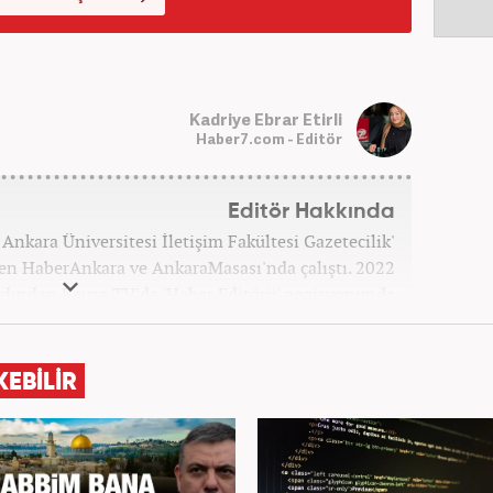
Kadriye Ebrar Etirli
Haber7.com - Editör
Editör Hakkında
Ankara Üniversitesi İletişim Fakültesi Gazetecilik'
n HaberAnkara ve AnkaraMasası'nda çalıştı. 2022
rdından Beyaz TV'de 'Haber Editörü' pozisyonunda
Şubat ayından itibaren Haber7'deki Gündem Editörü
kariyerine devam etmektedir.
KEBİLİR