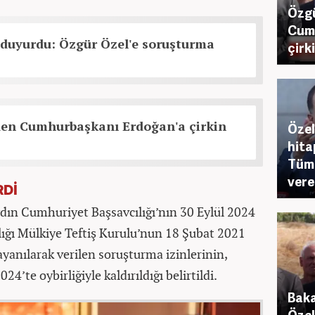
Özgü
Cum
duyurdu: Özgür Özel'e soruşturma
çirk
den Cumhurbaşkanı Erdoğan'a çirkin
Özel
hita
Tüm
vere
RDİ
ydın Cumhuriyet Başsavcılığı’nın 30 Eylül 2024
anlığı Mülkiye Teftiş Kurulu’nun 18 Şubat 2021
yanılarak verilen soruşturma izinlerinin,
4’te oybirliğiyle kaldırıldığı belirtildi.
Baka
Özel