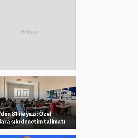
den 81 ile yazı: Özel
lara sıkı denetim talimatı