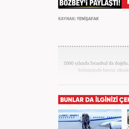
KAYNAK:
YENİŞAFAK
2000 yılında İstanbul'da doğdu. 
bölümünde henüz okurke
yılındaki mezuniyetinin a
görev aldı. 2024 yılının 
BUNLAR DA İLGİNİZİ ÇE