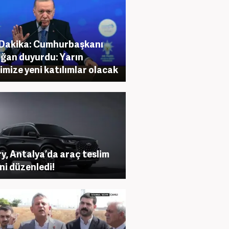
Dakika: Cumhurbaşkanı
ğan duyurdu: Yarın
imize yeni katılımlar olacak
y, Antalya’da araç teslim
ni düzenledi!