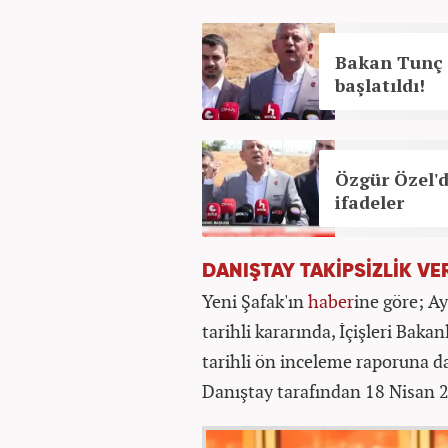
Bakan Tunç 
başlatıldı!
Özgür Özel'
ifadeler
DANIŞTAY TAKİPSİZLİK VE
Yeni Şafak'ın
haber
ine göre; A
tarihli kararında, İçişleri Bak
tarihli ön inceleme raporuna da
Danıştay tarafından 18 Nisan 202