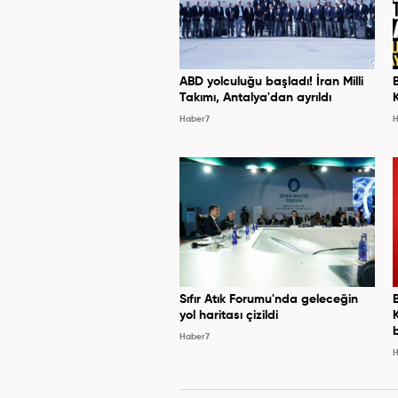
ABD yolculuğu başladı! İran Milli
Takımı, Antalya'dan ayrıldı
Haber7
H
Sıfır Atık Forumu'nda geleceğin
yol haritası çizildi
Haber7
H