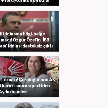
i iddiasına bilgi-belge
madı! Özgür Özel’in 'İBB
ası' iddiası desteksiz çıktı
tutuştu! Çerçioğlu'nun AK
i kararı sonrası partiden
 Aydın hamlesi