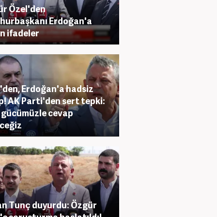
r Özel'den
hurbaşkanı Erdoğan'a
in ifadeler
'den, Erdoğan'a hadsiz
p! AK Parti'den sert tepki:
 gücümüzle cevap
ceğiz
n Tunç duyurdu: Özgür
'e soruşturma başlatıldı!