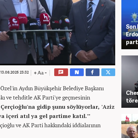
Son 
Erdo
part
13.08.2025 23:32
Özel'in Aydın Büyükşehir Belediye Başkanı
Cher
kı ve tehditle AK Parti'ye geçmesinin
töre
Çerçioğlu'na gidip şunu söylüyorlar, 'Aziz
 içeri atıl ya gel partime katıl.'"
rçioğlu ve AK Parti hakkındaki iddialarının