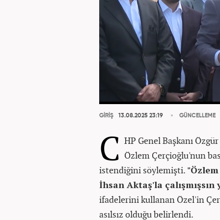
GİRİŞ
13.08.2025 23:19
GÜNCELLEME
C
HP Genel Başkanı Özgür 
Özlem Çerçioğlu'nun bas
istendiğini söylemişti.
"Özlem 
İhsan Aktaş'la çalışmışsın ya
ifadelerini kullanan Özel'in Çe
asılsız olduğu belirlendi.