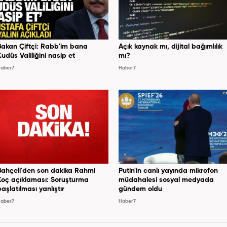
Bakan Çiftçi: Rabb'im bana
Açık kaynak mı, dijital bağımlılık
Kudüs Valiliğini nasip et
mı?
aber7
Haber7
Bahçeli'den son dakika Rahmi
Putin'in canlı yayında mikrofon
Koç açıklaması: Soruşturma
müdahalesi sosyal medyada
başlatılması yanlıştır
gündem oldu
aber7
Haber7