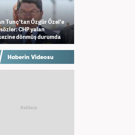
n Tunç'tan Özgür Özel'e
 sözler: CHP yalan
kezine dönmüş durumda
Haberin Videosu