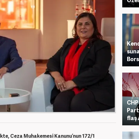
Kend
suna
Bors
CHP 
Part
flaş
rlikte, Ceza Muhakemesi Kanunu’nun 172/1