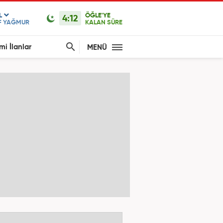
L
ÖĞLE'YE
4:12
F YAĞMUR
KALAN SÜRE
mi İlanlar
MENÜ