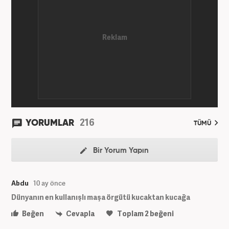
216
YORUMLAR
TÜMÜ
Bir Yorum Yapın
Abdu
10 ay önce
Dünyanın en kullanışlı maşa örgütü kucaktan kucağa
Beğen
Cevapla
Toplam
2
beğeni