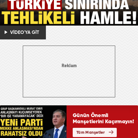
VİDEO'YA GİT