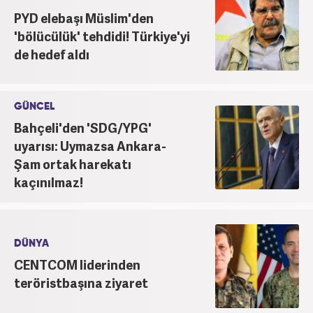
PYD elebaşı Müslim'den
'bölücülük' tehdidi! Türkiye'yi
de hedef aldı
GÜNCEL
Bahçeli'den 'SDG/YPG'
uyarısı: Uymazsa Ankara-
Şam ortak harekatı
kaçınılmaz!
DÜNYA
CENTCOM liderinden
teröristbaşına ziyaret