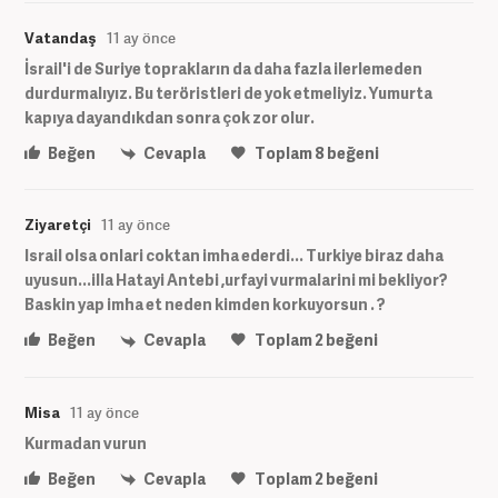
Vatandaş
11 ay önce
İsrail'i de Suriye toprakların da daha fazla ilerlemeden
durdurmalıyız. Bu teröristleri de yok etmeliyiz. Yumurta
kapıya dayandıkdan sonra çok zor olur.
Beğen
Cevapla
Toplam
8
beğeni
Ziyaretçi
11 ay önce
Israil olsa onlari coktan imha ederdi... Turkiye biraz daha
uyusun...illa Hatayi Antebi ,urfayi vurmalarini mi bekliyor?
Baskin yap imha et neden kimden korkuyorsun . ?
Beğen
Cevapla
Toplam
2
beğeni
Misa
11 ay önce
Kurmadan vurun
Beğen
Cevapla
Toplam
2
beğeni