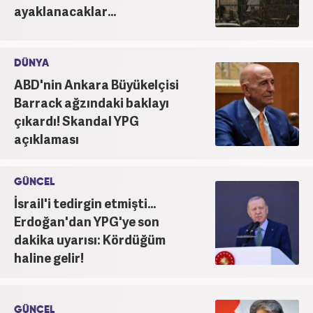
ayaklanacaklar...
röportaja imza atarak galeri ve video hazırladı.
Bahadır Alemdar, meslek hayatına Haber7.com'da
aktif olarak devam etmektedir.
DÜNYA
ABD'nin Ankara Büyükelçisi
Barrack ağzındaki baklayı
çıkardı! Skandal YPG
açıklaması
GÜNCEL
İsrail'i tedirgin etmişti...
Erdoğan'dan YPG'ye son
dakika uyarısı: Kördüğüm
haline gelir!
GÜNCEL