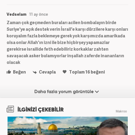
Vedselam
11 ay önce
Zaman çok geçmeden buraları acilen bombalayın birde
Suriye'ye açık destek verin İsrail'e karşı dürzilere karşı onları
koruyalım fazla beklemeye gerek yok karşımızda amarikada
olsa onlar Allah'ın izni ile bize hiçbirşey yapamazlar
gerekirse israilide feth edebiliriz korkaklar zahten
savaşacak asker bulamıyorlar inşallah zaferde inananların
olacak
Beğen
Cevapla
Toplam
16
beğeni
Daha fazla yorum görüntüle
İLGİNİZİ ÇEKEBİLİR
Makroo