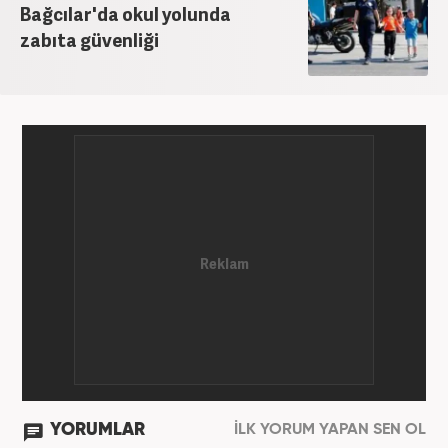
adımını 2015 yılında Türk Medya’da attı. 2020’de
Bağcılar'da okul yolunda
Haber7’de gece editörlüğüne başladı. Halen
zabıta güvenliği
Haber7.com’da haber şefi olarak görev yapmaktadır.
YORUMLAR
İLK YORUM YAPAN SEN OL