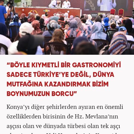
“BÖYLE KIYMETLİ BİR GASTRONOMİYİ
SADECE TÜRKİYE’YE DEĞİL, DÜNYA
MUTFAĞINA KAZANDIRMAK BİZİM
BOYNUMUZUN BORCU”
Konya’yı diğer şehirlerden ayıran en önemli
özelliklerden birisinin de Hz. Mevlana’nın
aşçısı olan ve dünyada türbesi olan tek aşçı