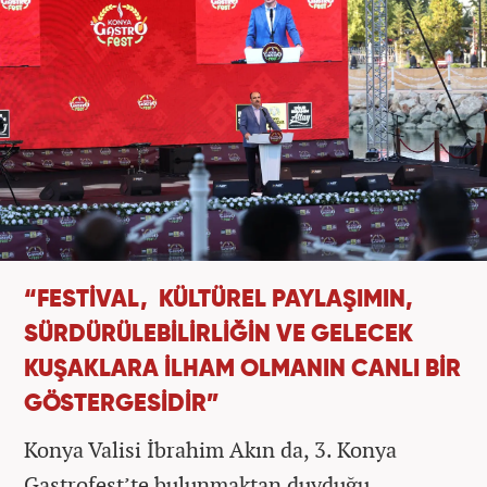
“FESTİVAL, KÜLTÜREL PAYLAŞIMIN,
SÜRDÜRÜLEBİLİRLİĞİN VE GELECEK
KUŞAKLARA İLHAM OLMANIN CANLI BİR
GÖSTERGESİDİR”
Konya Valisi İbrahim Akın da, 3. Konya
Gastrofest’te bulunmaktan duyduğu