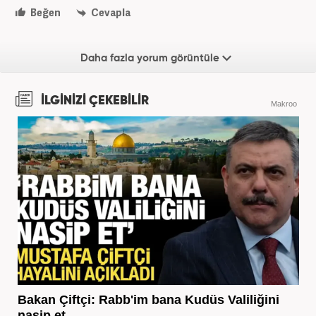
Beğen
Cevapla
Daha fazla yorum görüntüle
İLGİNİZİ ÇEKEBİLİR
Makroo
Bakan Çiftçi: Rabb'im bana Kudüs Valiliğini
nasip et