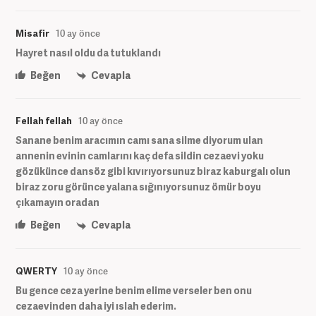
Misafir
10 ay önce
Hayret nasıl oldu da tutuklandı
Beğen
Cevapla
Fellah fellah
10 ay önce
Sanane benim aracımın camı sana silme diyorum ulan
annenin evinin camlarını kaç defa sildin cezaevi yoku
gözükünce dansöz gibi kıvırıyorsunuz biraz kaburgalı olun
biraz zoru görünce yalana sığınıyorsunuz ömür boyu
çıkamayın oradan
Beğen
Cevapla
QWERTY
10 ay önce
Bu gence ceza yerine benim elime verseler ben onu
cezaevinden daha iyi ıslah ederim.