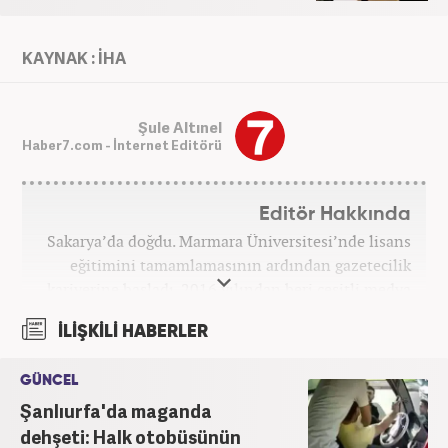
KAYNAK : İHA
Şule Altınel
Haber7.com - İnternet Editörü
Editör Hakkında
Sakarya’da doğdu. Marmara Üniversitesi’nde lisans
eğitimini tamamlamasının ardından gazetecilik
kariyerine başladı. 2016 yılından beri çeşitli medya
kuruluşlarında çalıştı. 2025 Haziran ayından
İLİŞKİLİ HABERLER
itibaren Haber7’de ‘gündem editörü’ olarak
kariyerini sürdürmekte.
GÜNCEL
Şanlıurfa'da maganda
dehşeti: Halk otobüsünün