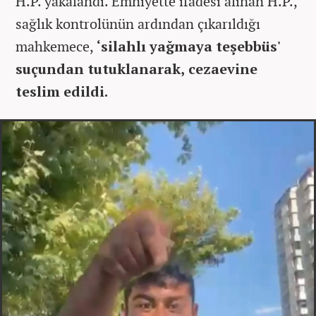
H.P. yakalandı. Emniyette ifadesi alınan H.P.,
sağlık kontrolünün ardından çıkarıldığı
mahkemece,
‘silahlı yağmaya teşebbüs'
suçundan tutuklanarak, cezaevine
teslim edildi.