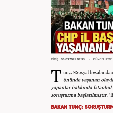
GİRİŞ
08.09.2025 02:33
GÜNCELLEME
T
unç, NSosyal hesabından
önünde yaşanan olayla
yapanlar hakkında İstanbul 
soruşturma başlatılmıştır."
i
BAKAN TUNÇ: SORUŞTURM