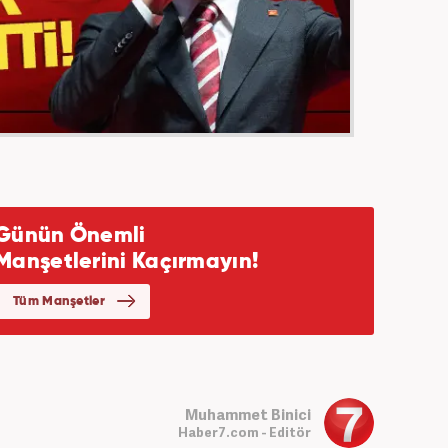
Muhammet Binici
Haber7.com - Editör