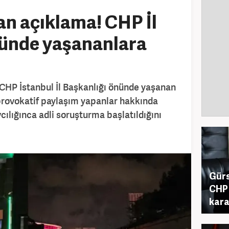
n açıklama! CHP İl
nünde yaşananlara
 CHP İstanbul İl Başkanlığı önünde yaşanan
provokatif paylaşım yapanlar hakkında
ılığınca adli soruşturma başlatıldığını
Gürs
CHP 
kara