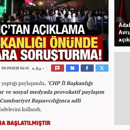
Adal
Avru
açık
08.09.2025 04:16
 yaptığı paylaşımda,
"CHP İl Başkanlığı
r ve sosyal medyada provokatif paylaşım
Cumhuriyet Başsavcılığınca adli
fadelerini kullandı.
A BAŞLATILMIŞTIR