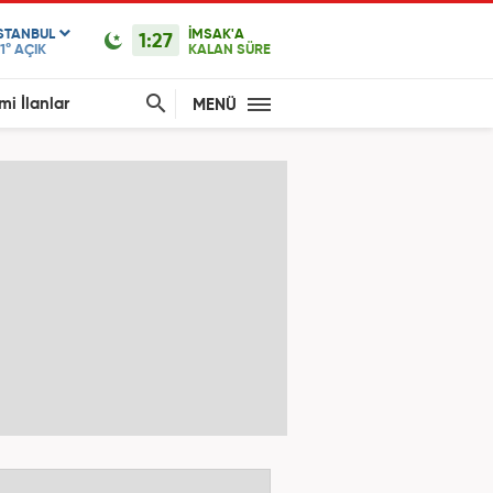
ISTANBUL
İMSAK'A
1:27
1°
AÇIK
KALAN SÜRE
mi İlanlar
MENÜ