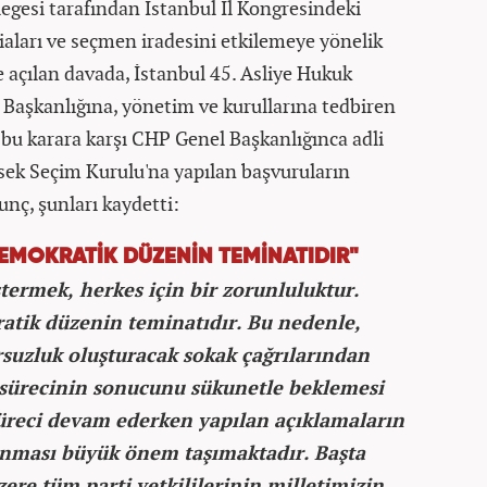
egesi tarafından İstanbul İl Kongresindeki
iaları ve seçmen iradesini etkilemeye yönelik
e açılan davada, İstanbul 45. Asliye Hukuk
Başkanlığına, yönetim ve kurullarına tedbiren
, bu karara karşı CHP Genel Başkanlığınca adli
ksek Seçim Kurulu'na yapılan başvuruların
unç, şunları kaydetti:
EMOKRATİK DÜZENİN TEMİNATIDIR"
termek, herkes için bir zorunluluktur.
tik düzenin teminatıdır. Bu nedenle,
suzluk oluşturacak sokak çağrılarından
 sürecinin sonucunu sükunetle beklemesi
üreci devam ederken yapılan açıklamaların
lınması büyük önem taşımaktadır. Başta
re tüm parti yetkililerinin milletimizin