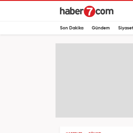
Son Dakika
Gündem
Siyase