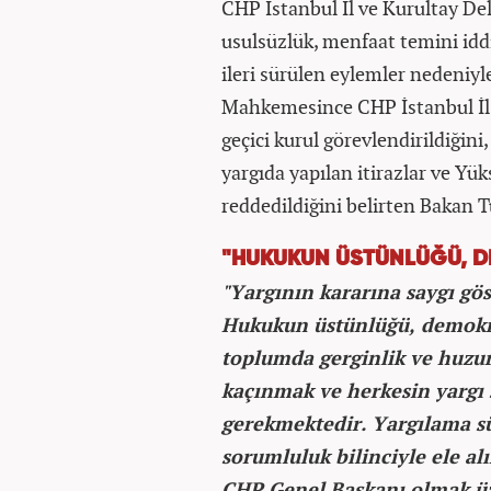
CHP İstanbul İl ve Kurultay Del
usulsüzlük, menfaat temini idd
ileri sürülen eylemler nedeniyl
Mahkemesince CHP İstanbul İl 
geçici kurul görevlendirildiğini
yargıda yapılan itirazlar ve Yü
reddedildiğini belirten Bakan T
"HUKUKUN ÜSTÜNLÜĞÜ, D
"Yargının kararına saygı gös
Hukukun üstünlüğü, demokra
toplumda gerginlik ve huzur
kaçınmak ve herkesin yargı
gerekmektedir. Yargılama s
sorumluluk bilinciyle ele a
CHP Genel Başkanı olmak üze