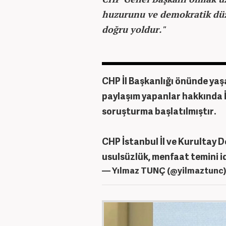
huzurunu ve demokratik düz
doğru yoldur."
CHP İl Başkanlığı önünde yaş
paylaşım yapanlar hakkında 
soruşturma başlatılmıştır.
CHP İstanbul İl ve Kurultay D
usulsüzlük, menfaat temini i
— Yılmaz TUNÇ (@yilmaztunc