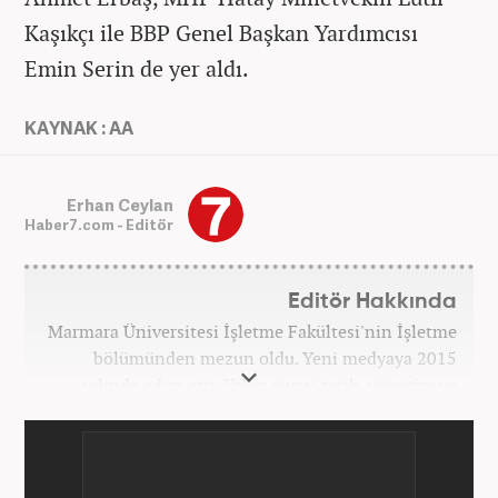
Kaşıkçı ile BBP Genel Başkan Yardımcısı
Emin Serin de yer aldı.
KAYNAK : AA
Erhan Ceylan
Haber7.com - Editör
Editör Hakkında
Marmara Üniversitesi İşletme Fakültesi'nin İşletme
bölümünden mezun oldu. Yeni medyaya 2015
yılında adım attı. Yakın siyasi tarih, yönetim ve
politik süreçlere olan ilgisi bu mesleğe
başlamasındaki en önemli etken oldu. Sırasıyla Star,
Güneş, Akşam ve A Haber'de gündem ve politika
editörlüğü görevinde bulundu. Her türlü