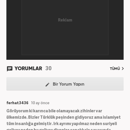
dezenformasyonun olduğu, Hakikat ötesi siyasetin
(Post truth politics) yaşandığı günümüz dünyasında,
tahrif edilen olguları savunmak, temiz bilgi
aktarımına yardımcı olmak ve kamuoyunun dijital-
medya okuryazarlığını geliştirmek üzere çaba
gösteriyor. Dijital medya kariyeri Haber 7'de devam
etmektedir.
30
YORUMLAR
TÜMÜ
Bir Yorum Yapın
ferhat3436
10 ay önce
Görüyorum ki karınca bile olamayacak zihinler var
ülkemizde. Bizler Türklük peşinden gidiyoruz ama islamiyet
tüm insanlığa gelmiştir. Irk ayrımı yapılmaz neden suriyeli
geliyor neden bu geliyor diyenler çanakkale savaşında