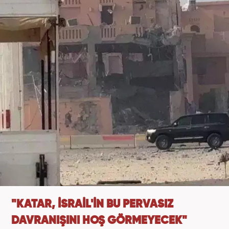
"KATAR, İSRAİL'İN BU PERVASIZ
DAVRANIŞINI HOŞ GÖRMEYECEK"