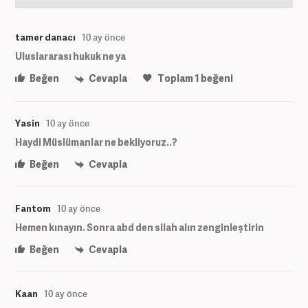
tamer danacı
10 ay önce
Uluslararası hukuk ne ya
Beğen
Cevapla
Toplam
1
beğeni
Yasin
10 ay önce
Haydi Müslümanlar ne bekliyoruz..?
Beğen
Cevapla
Fantom
10 ay önce
Hemen kınayın. Sonra abd den silah alın zenginleştirin
Beğen
Cevapla
Kaan
10 ay önce