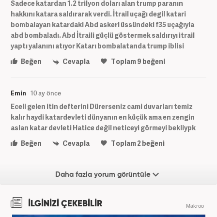
Sadece katardan 1.2 trilyon doları alan trump paranın
hakkını katara saldırarak verdi. İtrail uçağı degil katari
bombalayan katardaki Abd askerl üssündeki f35 uçağıyla
abd bombaladı. Abd İtraili güçlü göstermek saldırıyı itrail
yaptı yalanını atıyor Katarı bombalatanda trump iblisi
Beğen
Cevapla
Toplam
9
beğeni
Emin
10 ay önce
Eceli gelen itin defterini Dürerseniz cami duvarları temiz
kalır haydi katardevleti dünyanın en küçük ama en zengin
aslan katar devleti Hatice değil neticeyi görmeyi bekliypk
Beğen
Cevapla
Toplam
2
beğeni
Daha fazla yorum görüntüle
İLGİNİZİ ÇEKEBİLİR
Makroo