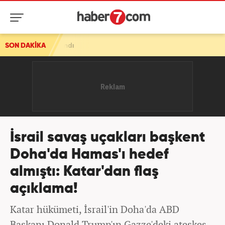
ı
SON DAKİKA
İsrail savaş uçakları başkent
Doha'da Hamas'ı hedef
almıştı: Katar'dan flaş
açıklama!
Katar hükümeti, İsrail'in Doha'da ABD
Başkanı Donald Trump'ın Gazze'deki ateşkes