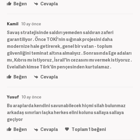
Beğen
Cevapla
Kamil
10 ay önce
Savaş stratejisinde saldırı yemeden saldıran zaferi
garantiliyor . Önce TOKİ'nin sığınak projesini daha
modernize hale getirerek , genel bir vatan - toplum
güvenliğini teminat altına almalıyız . Sonrasında Ege adaları
mı , Kıbrıs mı istiyoruz , İsrail'in cezasını mı vermek istiyoruz .
Evelallah kimse Türk'ün pençesinden kurtulamaz .
Beğen
Cevapla
Yusuf
10 ay önce
Bu araplarda kendini savunabilecek hiçmi silah bulunmaz
arkadaş sınırları laçka herkes elini kolunu sallaya sallaya
geçiyor
Beğen
Cevapla
Toplam
1
beğeni