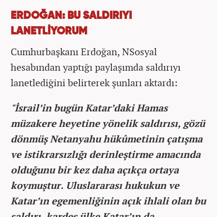
ERDOĞAN: BU SALDIRIYI
LANETLİYORUM
Cumhurbaşkanı Erdoğan, NSosyal
hesabından yaptığı paylaşımda saldırıyı
lanetlediğini belirterek şunları aktardı:
"İsrail’in bugün Katar’daki Hamas
müzakere heyetine yönelik saldırısı, gözü
dönmüş Netanyahu hükûmetinin çatışma
ve istikrarsızlığı derinleştirme amacında
olduğunu bir kez daha açıkça ortaya
koymuştur. Uluslararası hukukun ve
Katar’ın egemenliğinin açık ihlali olan bu
saldırı, kardeş ülke Katar’ın da