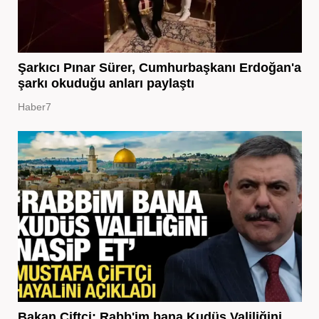
Şarkıcı Pınar Sürer, Cumhurbaşkanı Erdoğan'a
şarkı okuduğu anları paylaştı
Haber7
Bakan Çiftçi: Rabb'im bana Kudüs Valiliğini