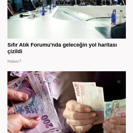
Sıfır Atık Forumu'nda geleceğin yol haritası
çizildi
Haber7