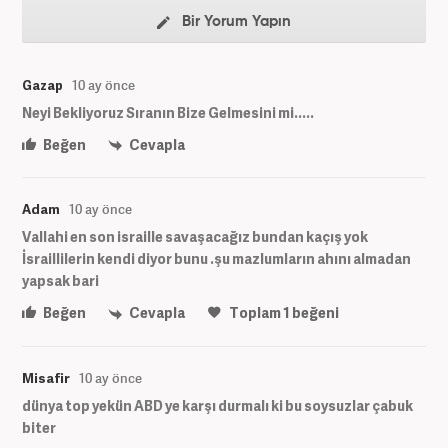
Bir Yorum Yapın
Gazap
10 ay önce
Neyi Bekliyoruz Sıranın Bize Gelmesini mi.....
Beğen
Cevapla
Adam
10 ay önce
Vallahi en son israille savaşacağız bundan kaçış yok
İsraillilerin kendi diyor bunu .şu mazlumların ahını almadan
yapsak bari
Beğen
Cevapla
Toplam
1
beğeni
Misafir
10 ay önce
dünya top yekün ABD ye karşı durmalı ki bu soysuzlar çabuk
biter