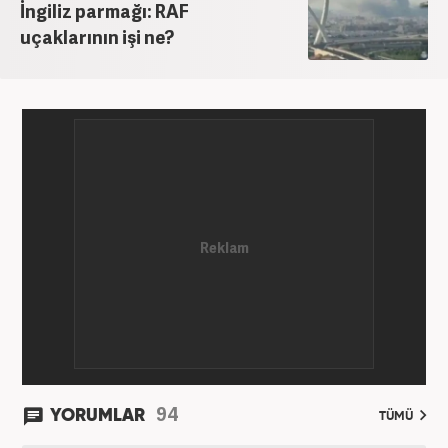
İngiliz parmağı: RAF
'Gündem Editörü' olarak görevine devam
uçaklarının işi ne?
etmektedir.
94
YORUMLAR
TÜMÜ