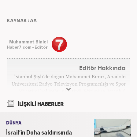
KAYNAK : AA
Muhammet Binici
Haber7.com - Editör
Editör Hakkında
İstanbul Şişli'de doğan Muhammet Binici, Anadolu
Üniversitesi Radyo Televizyon Programcılığı ve Spor
Yönetimi bölümlerini bitirdi. Eğitimine, İstanbul
Üniversitesi Halkla İlişkiler bölümünde devam
İLİŞKİLİ HABERLER
etmektedir. Gazeteciliğe 2012 yılında yerel haber
siteleri ve yerel gazetelerde başladı. Gündem,
Magazin alanlarında editör-muhabirlik yaptı. 2016
DÜNYA
yılında Yeni Akit Gazetesi'nde bir yıl muhabirlik
İsrail’in Doha saldırısında
yaptıktan sonra, 2020 Eylül itibariyle Haber7'de