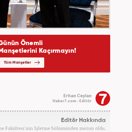
Erhan Ceylan
Haber7.com - Editör
Editör Hakkında
tme Fakültesi'nin İşletme bölümünden mezun oldu.