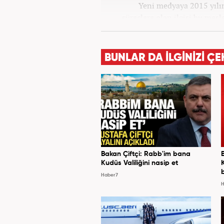
Yeni medyaya 2015 yılınd
süreçlere olan ilgisi bu mes
Star, Güneş, Akşam ve A
bulundu. Her türlü dezenforma
politics) yaşandığı günümüz 
BUNLAR DA İLGİNİZİ ÇE
bilgi aktarımına yardımcı 
geliştirmek üzere çaba 
Bakan Çiftçi: Rabb'im bana
Kudüs Valiliğini nasip et
Haber7
H