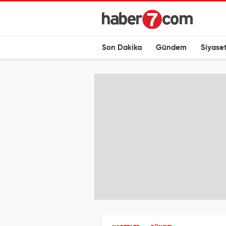
Son Dakika
Gündem
Siyase