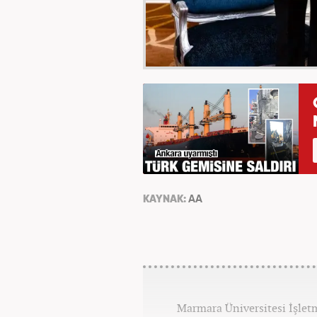
KAYNAK:
AA
Marmara Üniversitesi İşle