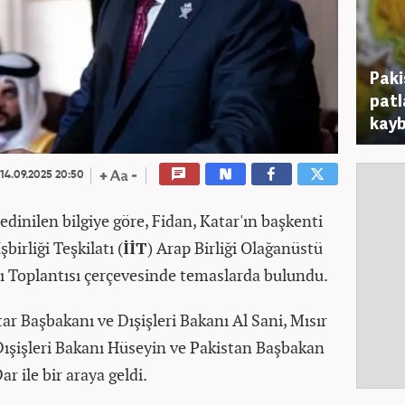
Paki
patl
kayb
14.09.2025 20:50
dinilen bilgiye göre, Fidan, Katar'ın başkenti
birliği Teşkilatı (
İİT
) Arap Birliği Olağanüstü
rı Toplantısı çerçevesinde temaslarda bulundu.
r Başbakanı ve Dışişleri Bakanı Al Sani, Mısır
 Dışişleri Bakanı Hüseyin ve Pakistan Başbakan
r ile bir araya geldi.