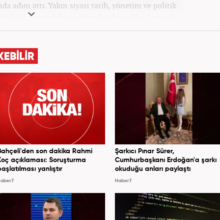
a adım attı. Yakın siyasi tarih, yönetim ve politik
leğe başlamasındaki en önemli etken oldu. Sırasıyla
 Haber'de gündem ve politika editörlüğü görevinde
syonun olduğu, Hakikat ötesi siyasetin (Post truth
dünyasında, tahrif edilen olguları savunmak, temiz
KEBİLİR
olmak ve kamuoyunun dijital-medya okuryazarlığını
gösteriyor. Dijital medya kariyeri Haber 7'de devam
etmektedir.
Bahçeli'den son dakika Rahmi
Şarkıcı Pınar Sürer,
Koç açıklaması: Soruşturma
Cumhurbaşkanı Erdoğan'a şarkı
başlatılması yanlıştır
okuduğu anları paylaştı
aber7
Haber7