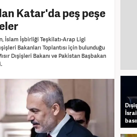
an Katar'da peş peşe
eler
 İslam İşbirliği Teşkilatı-Arap Ligi
şişleri Bakanları Toplantısı için bulunduğu
ısır Dışişleri Bakanı ve Pakistan Başbakan
.
Dışi
İsra
bası