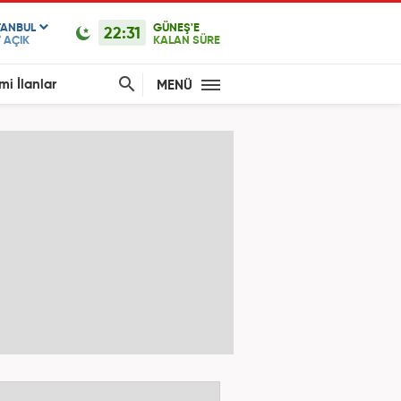
TANBUL
GÜNEŞ'E
22:31
°
AÇIK
KALAN SÜRE
mi İlanlar
MENÜ