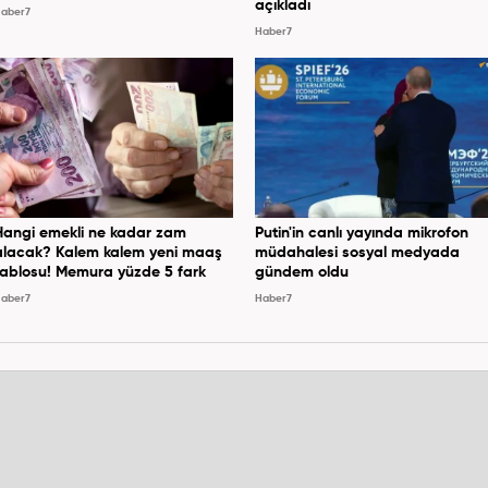
açıkladı
aber7
Haber7
Hangi emekli ne kadar zam
Putin'in canlı yayında mikrofon
alacak? Kalem kalem yeni maaş
müdahalesi sosyal medyada
tablosu! Memura yüzde 5 fark
gündem oldu
aber7
Haber7