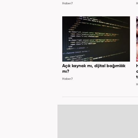
Haber7
H
Açık kaynak mı, dijital bağımlılık
mı?
Haber7
H