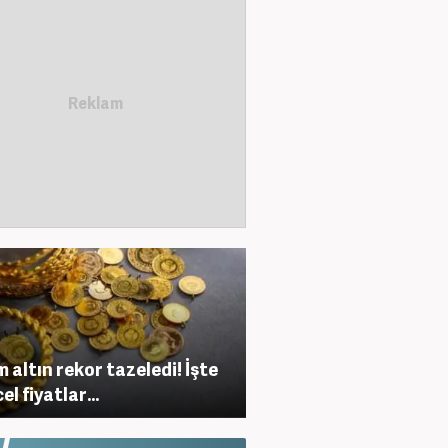
 altın rekor tazeledi! İşte
l fiyatlar...