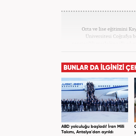
Orta ve lise eğitimini K
Üniversitesi Coğrafya
gazetecilik mesleğine ilk adım
tüm kategorilerde görev ya
BUNLAR DA İLGİNİZİ ÇE
ABD yolculuğu başladı! İran Milli
Takımı, Antalya'dan ayrıldı
y