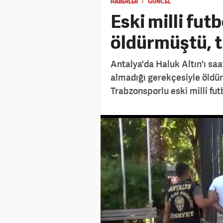
HABERLER
GÜNCEL
Eski milli fu
öldürmüştü, 
Antalya'da Haluk Altın'ı saa
almadığı gerekçesiyle öldür
Trabzonsporlu eski milli fu