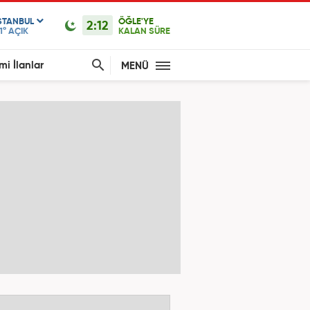
STANBUL
ÖĞLE'YE
2:12
1°
AÇIK
KALAN SÜRE
mi İlanlar
MENÜ