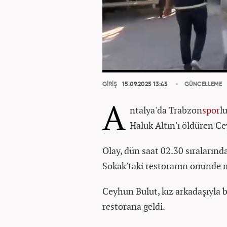
GİRİŞ
15.09.2025 13:45
GÜNCELLEME
A
ntalya'da Trabzon
spor
l
Haluk Altın'ı öldüren Ce
Olay, dün saat 02.30 sıraların
Sokak'taki restoranın önünde 
Ceyhun Bulut, kız arkadaşıyla b
restorana geldi.