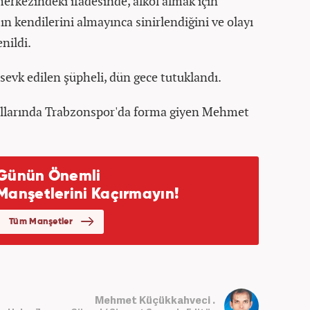
merkezindeki ifadesinde, alkol almak için
tın kendilerini almayınca sinirlendiğini ve olayı
enildi.
sevk edilen şüpheli, dün gece tutuklandı.
yıllarında Trabzonspor'da forma giyen Mehmet
Mehmet Küçükkahveci .