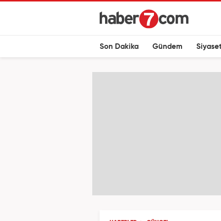
Son Dakika
Gündem
Siyase