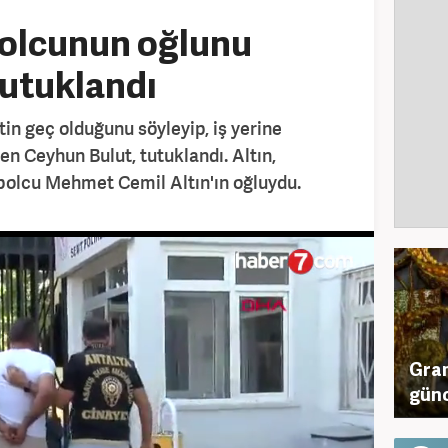
tbolcunun oğlunu
tutuklandı
tin geç olduğunu söyleyip, iş yerine
en Ceyhun Bulut, tutuklandı. Altın,
tbolcu Mehmet Cemil Altın'ın oğluydu.
Gram
günce