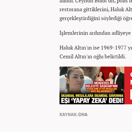
alındı. Ceyhun Bulut'un, polis 
restorana gittiklerini, Haluk Al
gerçekleştirdiğini söylediği öğr
İşlemlerinin ardından adliyeye 
Haluk Altın'ın ise 1969-1977 
Cemil Altın'ın oğlu belirtildi.
KAYNAK:
DHA