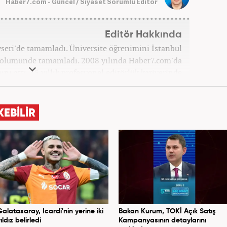
Haber7.com - Güncel / Siyaset Sorumlu Editör
Editör Hakkında
ayseri'de tamamladı. Üniversite öğrenimini İstanbul
 bölümünde tamamladı. 2008 yılında Haber7.com'da
ını attı. 15 yıllık profesyonel editörlük kariyerinde
ptı. Meslek hayatına Haber7.com'da 'Güncel/Siyaset
Sorumlu Editörü' olarak devam etmektedir.
KEBİLİR
Galatasaray, Icardi'nin yerine iki
Bakan Kurum, TOKİ Açık Satış
ıldız belirledi
Kampanyasının detaylarını