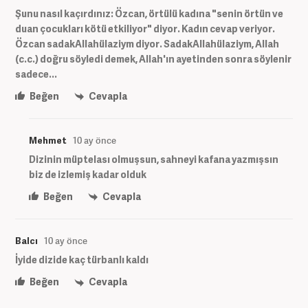
Şunu nasıl kaçırdınız: Özcan, örtülü kadına "senin örtün ve
duan çocukları kötü etkiliyor" diyor. Kadın cevap veriyor.
Özcan sadakAllahülaziym diyor. SadakAllahülaziym, Allah
(c.c.) doğru söyledi demek, Allah'ın ayetinden sonra söylenir
sadece...
Beğen
Cevapla
Mehmet
10 ay önce
Dizinin müptelası olmuşsun, sahneyi kafana yazmışsın
biz de izlemiş kadar olduk
Beğen
Cevapla
Balcı
10 ay önce
İyide dizide kaç türbanlı kaldı
Beğen
Cevapla