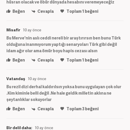
hüsran olacak ve öbür dünyada hesabını veremeyeceğiz
Beğen
Cevapla
Toplam
1
beğeni
Misafir
10 ay önce
Bu Merve'nin aslı ceddi nereli bir araştırırsın ben bunu Türk
olduğuna inanmıyorum yaptığı senaryoları Türk gibi değil
idam ağır olur ama ömür boyu hapis cezası alsın
Beğen
Cevapla
Toplam
1
beğeni
Vatandaş
10 ay önce
Bu rezil dizi derhal kaldırılsın yoksa bunu uygulayan çok olur
.Kim kiminle belli değil .Ne hale geldik milletin aklına ne
şeytanlıklar sokuyorlar
Beğen
Cevapla
Toplam
3
beğeni
Bir delil daha:
10 ay önce