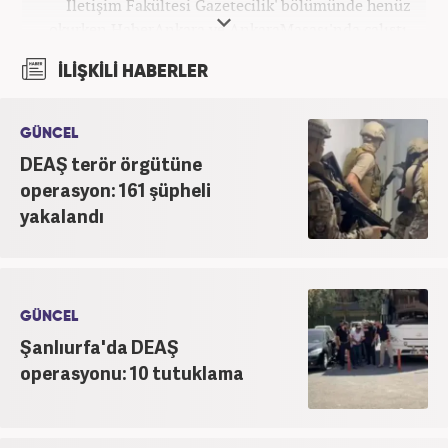
İletişim Fakültesi Gazetecilik' bölümünde henüz
okurken HaberAnkara ve AnkaraMasası'nda çalıştı.
2022 yılındaki mezuniyetinin ardından Beyaz TV'de
İLİŞKİLİ HABERLER
'Haber Editörü' pozisyonunda görev aldı. 2024
yılının Şubat ayından itibaren Haber7'deki Gündem
Editörü kariyerine devam etmektedir.
GÜNCEL
DEAŞ terör örgütüne
operasyon: 161 şüpheli
yakalandı
GÜNCEL
Şanlıurfa'da DEAŞ
operasyonu: 10 tutuklama