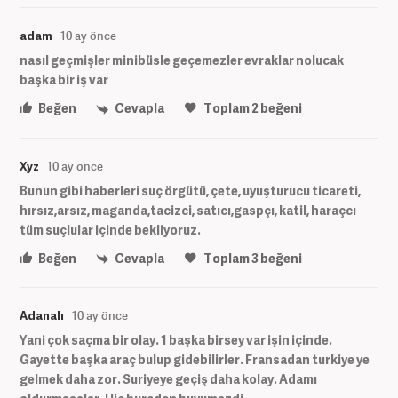
adam
10 ay önce
nasıl geçmişler minibüsle geçemezler evraklar nolucak
başka bir iş var
Beğen
Cevapla
Toplam
2
beğeni
Xyz
10 ay önce
Bunun gibi haberleri suç örgütü, çete, uyuşturucu ticareti,
hırsız,arsız, maganda,tacizci, satıcı,gaspçı, katil, haraçcı
tüm suçlular içinde bekliyoruz.
Beğen
Cevapla
Toplam
3
beğeni
Adanalı
10 ay önce
Yani çok saçma bir olay. 1 başka birsey var işin içinde.
Gayette başka araç bulup gidebilirler. Fransadan turkiye ye
gelmek daha zor. Suriyeye geçiş daha kolay. Adamı