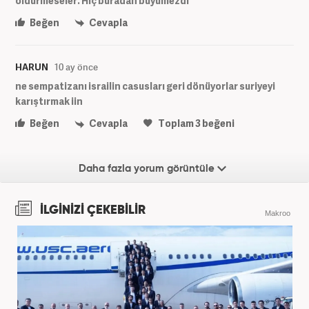
oldurmeseler. Hiç buradan buyumezdi
Beğen
Cevapla
HARUN
10 ay önce
ne sempatizanı israilin casusları geri dönüyorlar suriyeyi
karıştırmak iin
Beğen
Cevapla
Toplam
3
beğeni
Daha fazla yorum görüntüle
İLGİNİZİ ÇEKEBİLİR
Makroo