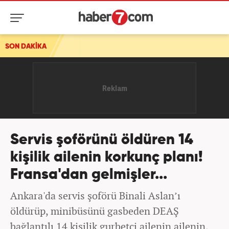
SON DAKİKA
CHP'li başkana kesin ihraç talebi!
Servis şoförünü öldüren 14
kişilik ailenin korkunç planı!
Fransa'dan gelmişler...
Ankara'da servis şoförü Binali Aslan’ı
öldürüp, minibüsünü gasbeden DEAŞ
bağlantılı 14 kişilik gurbetçi ailenin ailenin,