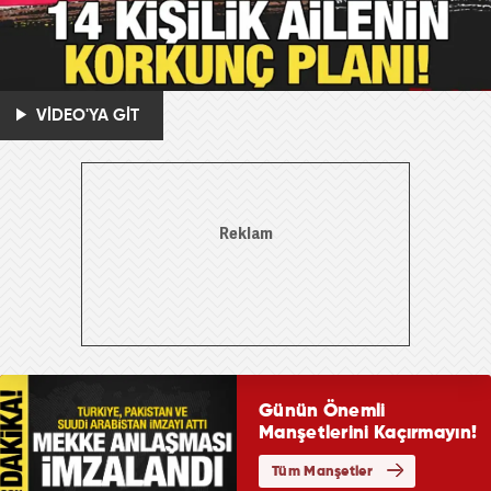
VİDEO'YA GİT