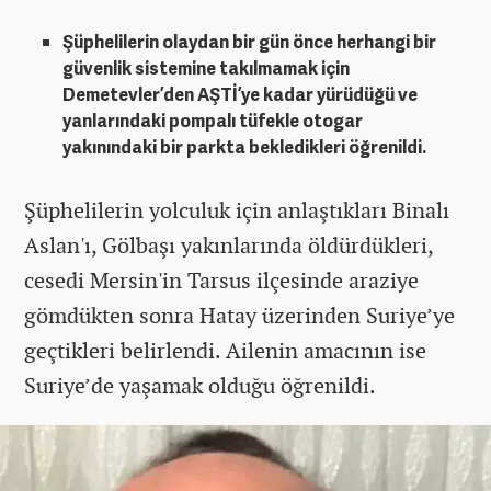
Şüphelilerin olaydan bir gün önce herhangi bir
güvenlik sistemine takılmamak için
Demetevler’den AŞTİ’ye kadar yürüdüğü ve
yanlarındaki pompalı tüfekle otogar
yakınındaki bir parkta bekledikleri öğrenildi.
Şüphelilerin yolculuk için anlaştıkları Binalı
Aslan'ı, Gölbaşı yakınlarında öldürdükleri,
cesedi Mersin'in Tarsus ilçesinde araziye
gömdükten sonra Hatay üzerinden Suriye’ye
geçtikleri belirlendi. Ailenin amacının ise
Suriye’de yaşamak olduğu öğrenildi.