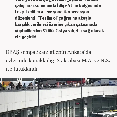
çalışması sonucunda İdlip-Atme bölgesinde
tespit edilen aileye yönelik operasyon
düzenlendi. 'Teslim ol' çağrısına ateşle
karşılık verilmesi üzerine çıkan çatışmada
şüphelilerden 8’i ölü, 2’si yaralı, 4’ü sağ olarak
ele geçirildi.
DEAŞ sempatizanı ailenin Ankara’da
evlerinde konakladığı 2 akrabası M.A. ve N.S.
ise tutuklandı.