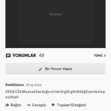
48
YORUMLAR
TÜMÜ
Bir Yorum Yapın
Behlüldane
10 ay önce
DEAŞ CİA Mossad kurduğu ortak örgüt görüldüğü yerde başı
ezilmeli
Beğen
Cevapla
Toplam
15
beğeni