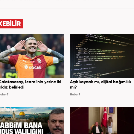
 Akşam Gazetesi'nde çalıştı. Nisan 2021'den bu yana
om'da ‘Gündem Editörü’ olarak görev yapmaktadır.
KEBİLİR
Galatasaray, Icardi'nin yerine iki
Açık kaynak mı, dijital bağımlılık
ıldız belirledi
mı?
aber7
Haber7