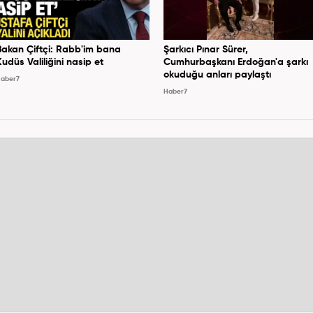
Bakan Çiftçi: Rabb'im bana
Şarkıcı Pınar Sürer,
Kudüs Valiliğini nasip et
Cumhurbaşkanı Erdoğan'a şarkı
okuduğu anları paylaştı
aber7
Haber7