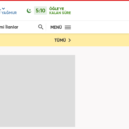
L
ÖĞLE'YE
5:10
F YAĞMUR
KALAN SÜRE
mi İlanlar
MENÜ
TÜMÜ