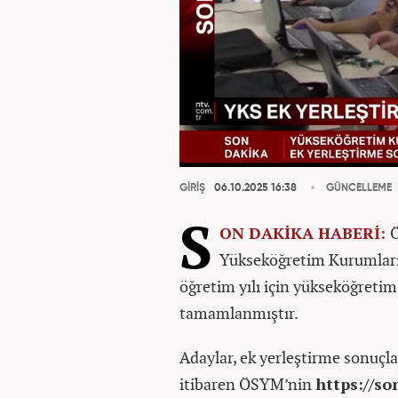
GİRİŞ
06.10.2025 16:38
GÜNCELLEME
S
ON DAKİKA
HABER
İ:
Ö
Yükseköğretim Kurumları
öğretim yılı için yükseköğretim
tamamlanmıştır.
Adaylar, ek yerleştirme sonuçl
itibaren ÖSYM’nin
https://s