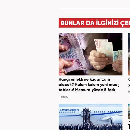
stajını yaptı. Yeni Şafak ve
Haber7.c
BUNLAR DA İLGİNİZİ ÇE
Hangi emekli ne kadar zam
alacak? Kalem kalem yeni maaş
y
tablosu! Memura yüzde 5 fark
H
Haber7