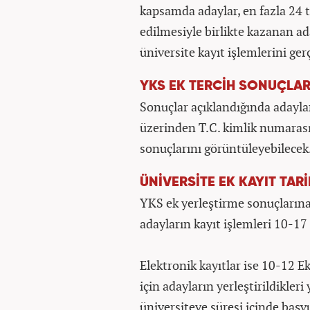
kapsamda adaylar, en fazla 24 t
edilmesiyle birlikte kazanan ada
üniversite kayıt işlemlerini ger
YKS EK TERCİH SONUÇLA
Sonuçlar açıklandığında adayl
üzerinden T.C. kimlik numarası 
sonuçlarını görüntüleyebilecek
ÜNİVERSİTE EK KAYIT TAR
YKS ek yerleştirme sonuçlarına
adayların kayıt işlemleri 10-17
Elektronik kayıtlar ise 10-12 E
için adayların yerleştirildikle
üniversiteye süresi içinde başv