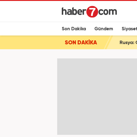
Son Dakika
Gündem
Siyase
SON DAKİKA
Rusya: 