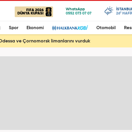
ISTANBU
FIFA 2026
DÜNYA KUPASI
26°
HAFİ
t
Spor
Ekonomi
Otomobil
Res
Odessa ve Çornomorsk limanlarını vurduk