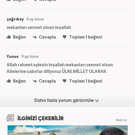
çağrıbey
9 ay önce
mekanları cennet olsun inşallah
Beğen
Cevapla
Toplam
1
beğeni
Yunus
9 ay önce
Allah rahmet eylesin inşallah mekanları cennet olsun
Ailelerine sabırlar diliyoruz ÜLKE MİLLET OLARAK
Beğen
Cevapla
Toplam
1
beğeni
Daha fazla yorum görüntüle
İLGİNİZİ ÇEKEBİLİR
Makroo