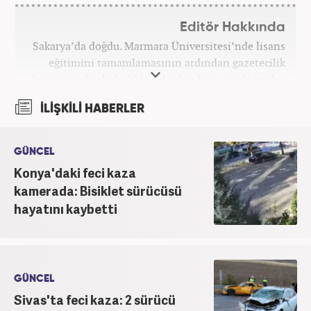
Editör Hakkında
Sakarya’da doğdu. Marmara Üniversitesi’nde lisans
eğitimini tamamlamasının ardından gazetecilik
kariyerine başladı. 2016 yılından beri çeşitli medya
kuruluşlarında çalıştı. 2025 Haziran ayından
İLİŞKİLİ HABERLER
itibaren Haber7’de ‘gündem editörü’ olarak
kariyerini sürdürmekte.
GÜNCEL
Konya'daki feci kaza
kamerada: Bisiklet sürücüsü
hayatını kaybetti
GÜNCEL
Sivas'ta feci kaza: 2 sürücü