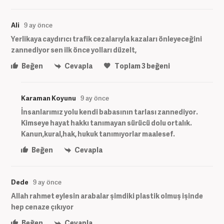
Ali
9 ay önce
Yerlikaya caydırıcı trafik cezalarıyla kazaları önleyeceğini
zannediyor sen ilk önce yolları düzelt,
Beğen
Cevapla
Toplam
3
beğeni
Karaman Koyunu
9 ay önce
İnsanlarımız yolu kendi babasının tarlası zannediyor.
Kimseye hayat hakkı tanımayan sürücü dolu ortalık.
Kanun,kural,hak, hukuk tanımıyorlar maalesef.
Beğen
Cevapla
Dede
9 ay önce
Allah rahmet eylesin arabalar şimdiki plastik olmuş işinde
hep cenaze çıkıyor
Beğen
Cevapla