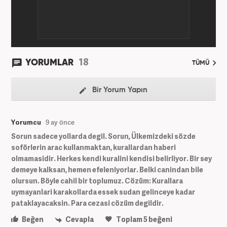
18
YORUMLAR
TÜMÜ
Bir Yorum Yapın
Yorumcu
9 ay önce
Sorun sadece yollarda degil. Sorun, Ülkemizdeki sözde
soförlerin arac kullanmaktan, kurallardan haberi
olmamasidir. Herkes kendi kuralini kendisi belirliyor. Bir sey
demeye kalksan, hemen efeleniyorlar. Belki canindan bile
olursun. Böyle cahil bir toplumuz. Cözüm: Kurallara
uymayanlari karakollarda essek sudan gelinceye kadar
pataklayacaksin. Para cezasi cözüm degildir.
Beğen
Cevapla
Toplam
5
beğeni