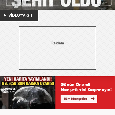
VİDEO'YA GİT