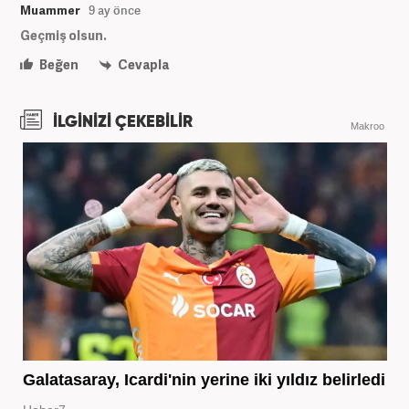
Muammer
9 ay önce
Geçmiş olsun.
Beğen
Cevapla
İLGİNİZİ ÇEKEBİLİR
Makroo
Galatasaray, Icardi'nin yerine iki yıldız belirledi