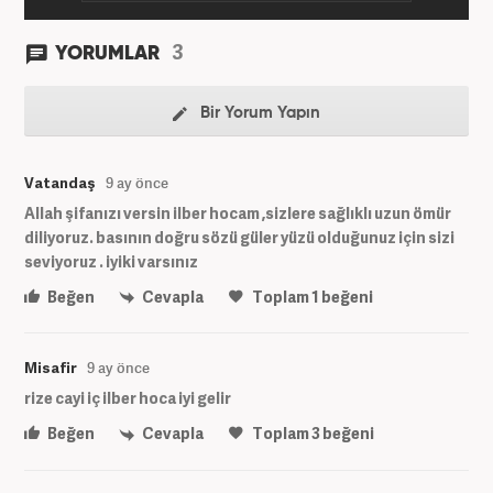
3
YORUMLAR
Bir Yorum Yapın
Vatandaş
9 ay önce
Allah şifanızı versin ilber hocam ,sizlere sağlıklı uzun ömür
diliyoruz. basının doğru sözü güler yüzü olduğunuz için sizi
seviyoruz . iyiki varsınız
Beğen
Cevapla
Toplam
1
beğeni
Misafir
9 ay önce
rize cayi iç ilber hoca iyi gelir
Beğen
Cevapla
Toplam
3
beğeni