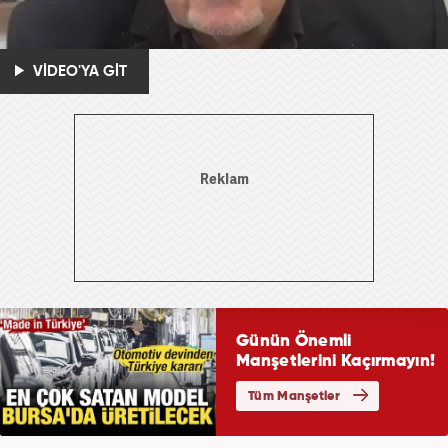
VİDEO'YA GİT