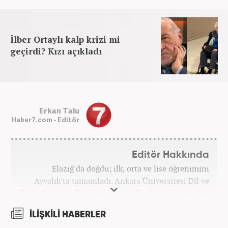
İlber Ortaylı kalp krizi mi
geçirdi? Kızı açıkladı
Erkan Talu
Haber7.com - Editör
Editör Hakkında
Elazığ'da doğdu; ilk, orta ve lise öğrenimini
Ayvalık'ta tamamladı. Ankara Üniversitesi Dil ve
Tarih-Coğrafya Fakültesi "Sanat Tarihi" bölümünden
mezun oldu. Üniversite yıllarında gazetecilik
İLİŞKİLİ HABERLER
üzerine eğitimler aldı. Haberciliğe "muhabir" olarak