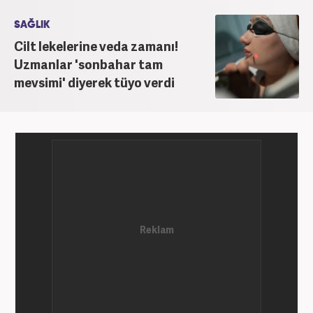
Kanal 7'de başladı; daha sonra Haber 7'ye geçti.
Kariyerine, Haber7'de "editör" olarak devam ediyor.
SAĞLIK
Cilt lekelerine veda zamanı!
Uzmanlar 'sonbahar tam
mevsimi' diyerek tüyo verdi