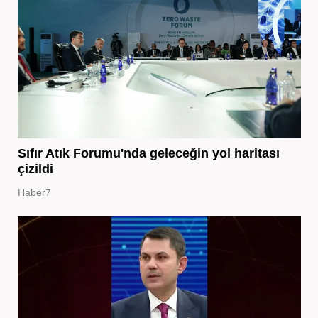
Sıfır Atık Forumu'nda geleceğin yol haritası
çizildi
Haber7