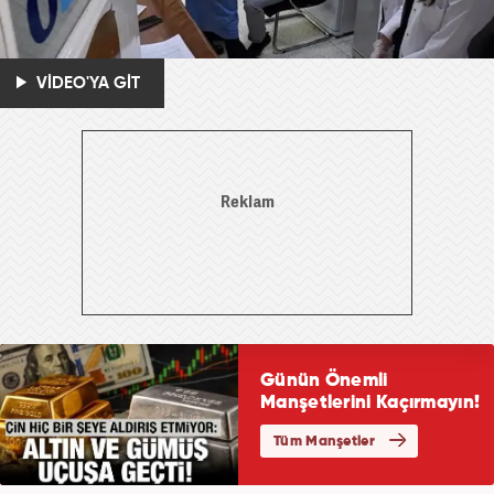
VİDEO'YA GİT