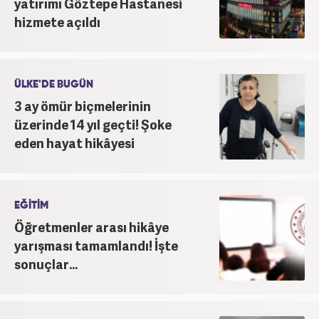
yatırımı Göztepe Hastanesi
hizmete açıldı
ÜLKE'DE BUGÜN
3 ay ömür biçmelerinin
üzerinde 14 yıl geçti! Şoke
eden hayat hikâyesi
EĞİTİM
Öğretmenler arası hikâye
yarışması tamamlandı! İşte
sonuçlar...