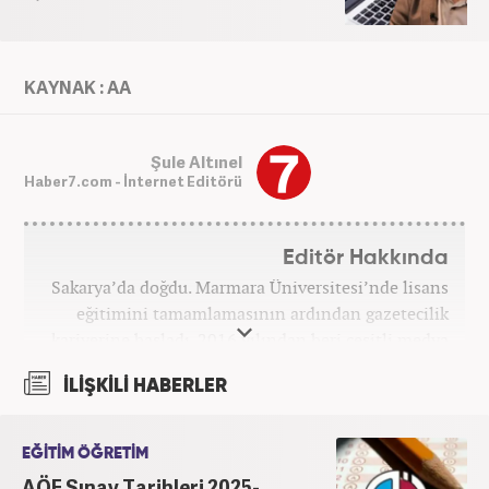
KAYNAK : AA
Şule Altınel
Haber7.com - İnternet Editörü
Editör Hakkında
Sakarya’da doğdu. Marmara Üniversitesi’nde lisans
eğitimini tamamlamasının ardından gazetecilik
kariyerine başladı. 2016 yılından beri çeşitli medya
kuruluşlarında çalıştı. 2025 Haziran ayından
İLİŞKİLİ HABERLER
itibaren Haber7’de ‘gündem editörü’ olarak
kariyerini sürdürmekte.
EĞİTİM ÖĞRETİM
AÖF Sınav Tarihleri 2025-