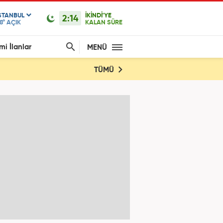
STANBUL
İKİNDİ'YE
2:14
8°
AÇIK
KALAN SÜRE
mi İlanlar
MENÜ
TÜMÜ