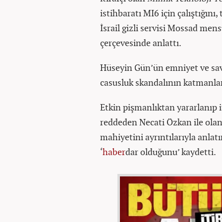
istihbaratı MI6 için çalıştığını,
İsrail gizli servisi Mossad mens
çerçevesinde anlattı.
Hüseyin Gün’ün emniyet ve savcı
casusluk skandalının katmanlar
Etkin pişmanlıktan yararlanıp i
reddeden Necati Özkan ile olan 
mahiyetini ayrıntılarıyla anl
‘
haber
dar olduğunu’ kaydetti.