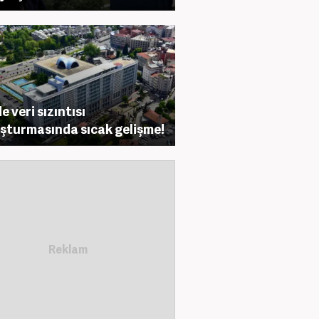
e veri sızıntısı
şturmasında sıcak gelişme!