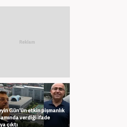
yin Gün'ün etkin pişmanlık
amında verdiği ifade
ya çıktı