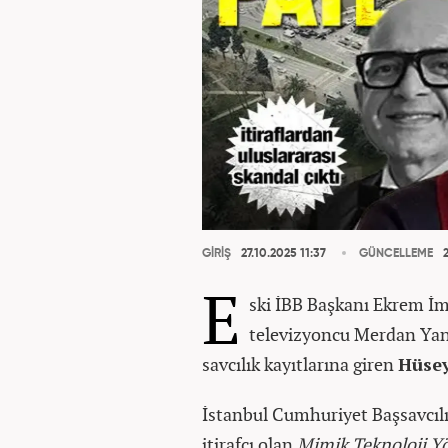
GİRİŞ
27.10.2025 11:37
GÜNCELLEME
2
E
ski İBB Başkanı Ekrem İ
televizyoncu Merdan Yana
savcılık kayıtlarına giren
Hüsey
İstanbul Cumhuriyet Başsavcıl
itirafçı olan
Mimik Teknoloji Y