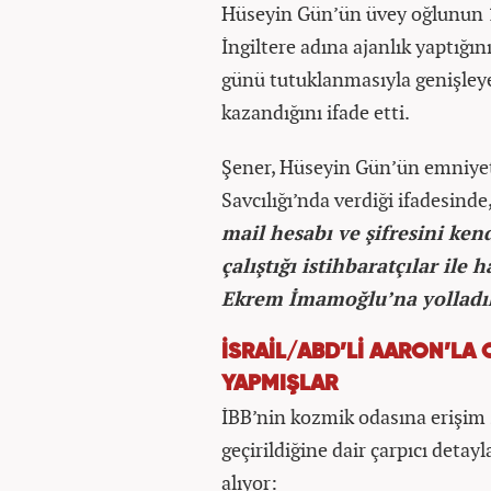
Hüseyin Gün’ün üvey oğlunun 11
İngiltere adına ajanlık yaptığ
günü tutuklanmasıyla genişley
kazandığını ifade etti.
Şener, Hüseyin Gün’ün emniyet
Savcılığı’nda verdiği ifadesinde,
mail hesabı ve şifresini ken
çalıştığı istihbaratçılar ile
Ekrem İmamoğlu’na yolladıkl
İSRAİL/ABD’Lİ AARON’LA
YAPMIŞLAR
İBB’nin kozmik odasına erişim s
geçirildiğine dair çarpıcı detay
alıyor: