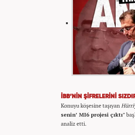
İBB’NİN ŞİFRELERİNİ SIZ
Konuyu köşesine taşıyan
Hürri
senin’ MI6 projesi çıktı
” baş
analiz etti.