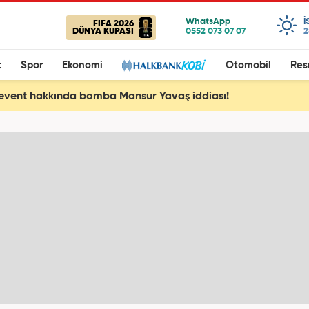
I
FIFA 2026
DÜNYA KUPASI
2
t
Spor
Ekonomi
Otomobil
Res
event hakkında bomba Mansur Yavaş iddiası!