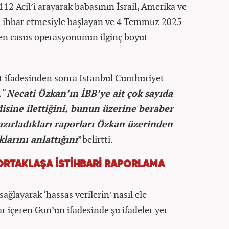
2 Acil’i arayarak babasının İsrail, Amerika ve
ını ihbar etmesiyle başlayan ve 4 Temmuz 2025
en casus operasyonunun ilginç boyut
 ifadesinden sonra İstanbul Cumhuriyet
 “
Necati Özkan’ın İBB’ye ait çok sayıda
disine ilettiğini, bunun üzerine beraber
 hazırladıkları raporları Özkan üzerinden
arını anlattığını
”belirtti.
 ORTAKLAŞA İSTİHBARİ RAPORLAMA
ağlayarak ‘hassas verilerin’ nasıl ele
lar içeren Gün’ün ifadesinde şu ifadeler yer