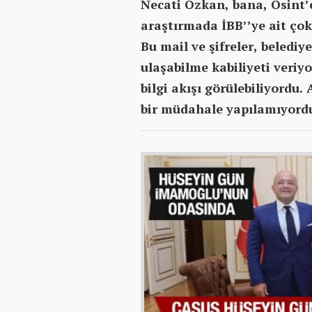
Necati Özkan, bana, Osint’e
araştırmada İBB’’ye ait çok
Bu mail ve şifreler, belediy
ulaşabilme kabiliyeti veriy
bilgi akışı görülebiliyordu.
bir müdahale yapılamıyord