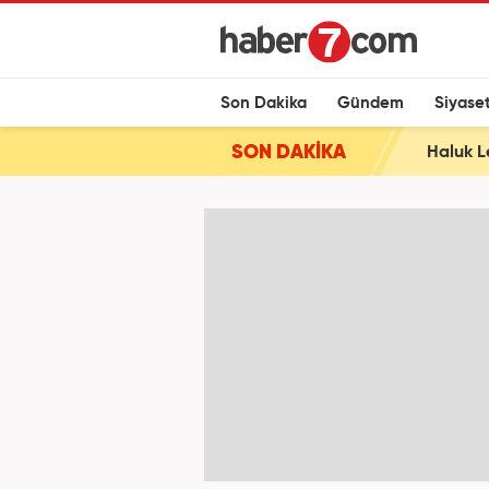
Son Dakika
Gündem
Siyase
SON DAKİKA
Haluk L