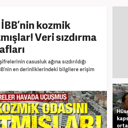
 İBB’nin kozmik
mışlar! Veri sızdırma
afları
ifrelerinin casusluk ağına sızdırıldığı
B’nin en derinliklerindeki bilgilere erişim
Hüse
kaps
orta