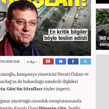
İBB’d
soru
7.10.2025 12:22
mamoğlu, kampanya yöneticisi Necati Özkan ve
rdağ’ın da bulunduğu isimlerle ilişkileri
in Gün’ün itirafları
tüyler ürpetti.
ığının yürüttüğü casusluk soruşturmasında
önetim Kurulu Üyesi
Hüseyin Gün
, İngiliz