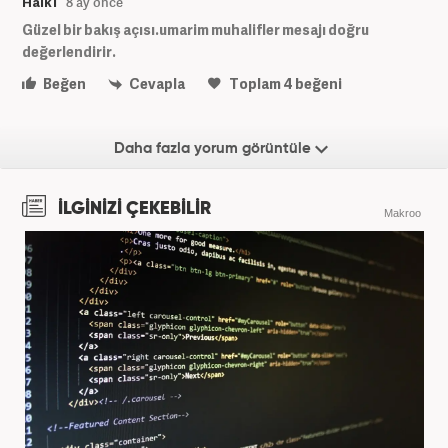
Halk1
8 ay önce
Güzel bir bakış açısı.umarim muhalifler mesajı doğru
değerlendirir.
Beğen
Cevapla
Toplam
4
beğeni
Daha fazla yorum görüntüle
İLGİNİZİ ÇEKEBİLİR
Makroo