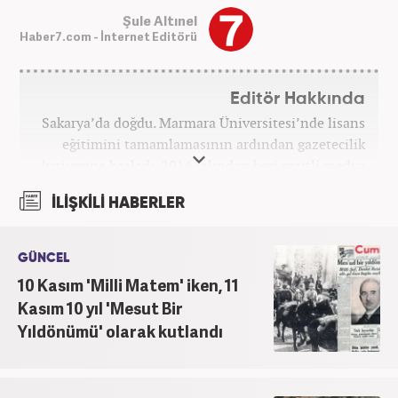
Şule Altınel
Haber7.com - İnternet Editörü
Editör Hakkında
Sakarya’da doğdu. Marmara Üniversitesi’nde lisans
eğitimini tamamlamasının ardından gazetecilik
kariyerine başladı. 2016 yılından beri çeşitli medya
kuruluşlarında çalıştı. 2025 Haziran ayından
İLİŞKİLİ HABERLER
itibaren Haber7’de ‘gündem editörü’ olarak
kariyerini sürdürmekte.
GÜNCEL
10 Kasım 'Milli Matem' iken, 11
Kasım 10 yıl 'Mesut Bir
Yıldönümü' olarak kutlandı