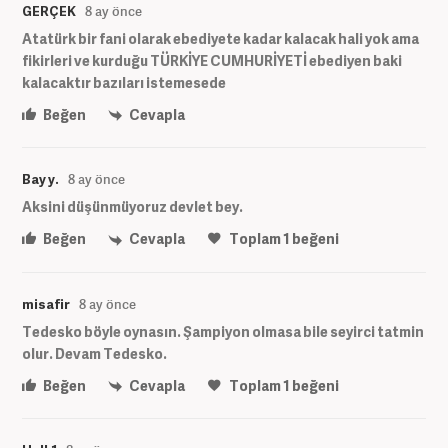
GERÇEK
8 ay önce
Atatürk bir fani olarak ebediyete kadar kalacak hali yok ama
fikirleri ve kurduğu TÜRKİYE CUMHURİYETİ ebediyen baki
kalacaktır bazıları istemesede
Beğen
Cevapla
Bay y.
8 ay önce
Aksini düşünmüyoruz devlet bey.
Beğen
Cevapla
Toplam
1
beğeni
misafir
8 ay önce
Tedesko böyle oynasın. Şampiyon olmasa bile seyirci tatmin
olur. Devam Tedesko.
Beğen
Cevapla
Toplam
1
beğeni