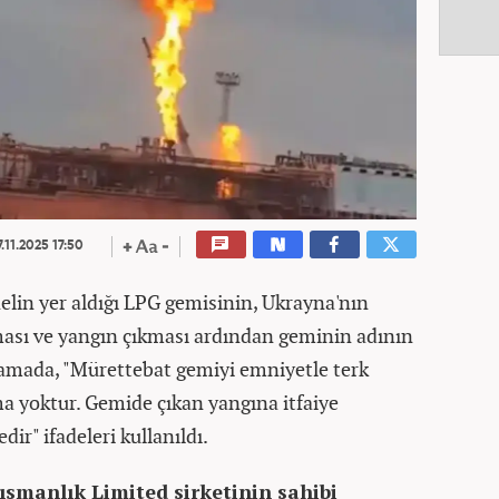
.11.2025 17:50
nelin yer aldığı LPG gemisinin, Ukrayna'nın
ası ve yangın çıkması ardından geminin adının
lamada, "Mürettebat gemiyi emniyetle terk
ma yoktur. Gemide çıkan yangına itfaiye
ir" ifadeleri kullanıldı.
şmanlık Limited şirketinin sahibi