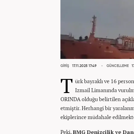
GİRİŞ
17.11.2025 17:49
GÜNCELLEME
17
T
ürk bayraklı ve 16 perso
Izmail Limanında vurulm
ORINDA olduğu belirtilen açık
etmiştir. Herhangi bir yaralan
ekiplerince müdahale edilmekted
Peki,
BMG Denizcilik ve Danı