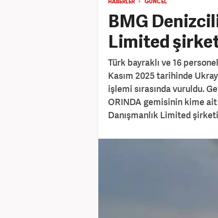
HABERLER
GÜNCEL
BMG Denizcil
Limited şirket
Türk bayraklı ve 16 personeli
Kasım 2025 tarihinde Ukrayn
işlemi sırasında vuruldu. G
ORINDA gemisinin kime ait o
Danışmanlık Limited şirketi