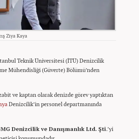
rış Ziya Kaya
stanbul Teknik Üniversitesi (İTÜ) Denizcilik
etme Mühendisliği (Güverte) Bölümü’nden
 zabit ve kaptan olarak denizde görev yaptıktan
nya
Denizcilik’in personel departmanında
MG Denizcilik ve Danışmanlık Ltd. Şti
.’yi
öneticisi konumundadır.