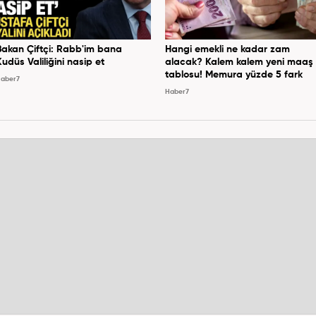
Bakan Çiftçi: Rabb'im bana
Hangi emekli ne kadar zam
Kudüs Valiliğini nasip et
alacak? Kalem kalem yeni maaş
tablosu! Memura yüzde 5 fark
aber7
Haber7