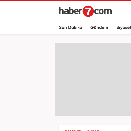
Son Dakika
Gündem
Siyase