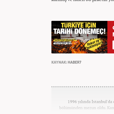
KAYNAK:
HABER7
1996 yılında İstanbul'da 
bölümünden mezun oldu. Kana