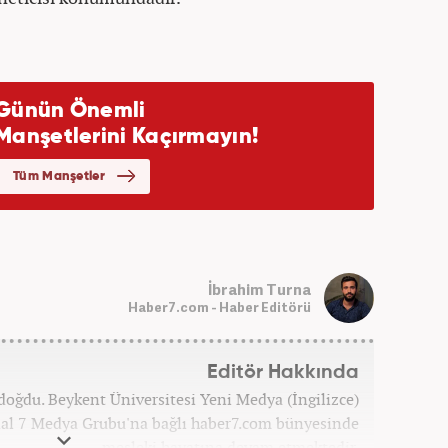
İbrahim Turna
Haber7.com - Haber Editörü
Editör Hakkında
doğdu. Beykent Üniversitesi Yeni Medya (İngilizce)
l 7 Medya Grubu'na bağlı haber7.com bünyesinde
mesleki hayatına devam etmektedir.