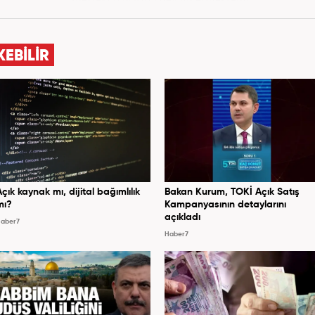
KEBİLİR
Açık kaynak mı, dijital bağımlılık
Bakan Kurum, TOKİ Açık Satış
mı?
Kampanyasının detaylarını
açıkladı
aber7
Haber7