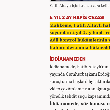
Fatih Altaylı için istenen ceza belli
4 YIL 2 AY HAPİS CEZASI
Mahkeme, Fatih Altaylı ha
suçundan 4 yıl 2 ay hapis c
Adli kontrol hükümlerinin 
halinin devamına hükmedil
İDDİANAMEDEN
İddianamede, Fatih Altaylı'nın
yayında Cumhurbaşkanı Erdoğan'
soruşturma başlatıldığı aktarıl
video çözümleme tutanağına gö
yönelik tehdit suçu kapsamında
İddianamede, söz konusu ol