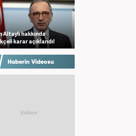
h Altaylı hakkında
kçeli karar açıklandı!
Haberin Videosu