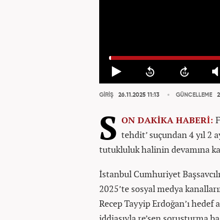
GİRİŞ
26.11.2025 11:13
GÜNCELLEME
2
S
ON DAKİKA
HABER
İ:
F
tehdit’ suçundan 4 yıl 2 a
tutukluluk halinin devamına ka
İstanbul Cumhuriyet Başsavcılı
2025’te sosyal medya kanalla
Recep Tayyip Erdoğan’ı hedef ald
iddiasıyla re’sen soruşturma baş