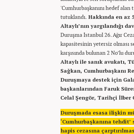
'Cumhurbaşkanını hedef alan tehd
tutuklandı.
Hakkında en az 5 
Altaylı’nın yargılandığı d
Duruşma İstanbul 26. Ağır Cez
kapasitesinin yetersiz olması 
karşısında bulunan 2 No’lu du
Altaylı ile sanık avukatı, T
Sağkan, Cumhurbaşkanı Rec
Duruşmaya destek için Gal
başkanlarından Faruk Süre
Celal Şengör, Tarihçi İlber O
Duruşmada esasa ilişkin mü
‘Cumhurbaşkanına tehdit’ 
hapis cezasına çarptırılması