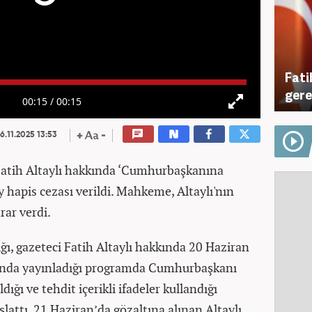
Fati
gere
00:15
/
00:15
6.11.2025 13:53
atih Altaylı hakkında ‘Cumhurbaşkanına
y hapis cezası verildi. Mahkeme, Altaylı'nın
rar verdi.
ğı, gazeteci Fatih Altaylı hakkında 20 Haziran
rında yayınladığı programda Cumhurbaşkanı
ığı ve tehdit içerikli ifadeler kullandığı
lattı. 21 Haziran’da gözaltına alınan Altaylı,