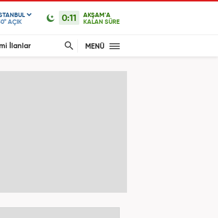
ISTANBUL
AKŞAM'A
0:11
30°
AÇIK
KALAN SÜRE
mi İlanlar
MENÜ