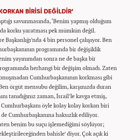
ORKAN BİRİSİ DEĞİLDİR’
 yaptığı savunmasında, ‘Benim yapmış olduğum
a korku yaratması pek mümkün değil.
Başkanlığı’nda 4 bin personel çalışıyor. Ben
rbaşkanının programında bir değişiklik
enim yayınımdan sonra ne de başka bir
gramında herhangi bir değişim olmadı. Zaten
m konuşmadan Cumhurbaşkanının korkması gibi
Ben örgüt mensubu değilim, karşınızda duran
ı tanıdığınız zaman, İsrail’le kavga etmiş,
 Cumhurbaşkanı öyle kolay kolay korkan biri
 de Cumhurbaşkanına haksızlık ediliyor.
ten benim bu suçu işlemediğimi söylüyor;
leştirileceğinden bahisle’ diyor. Çok açık ki