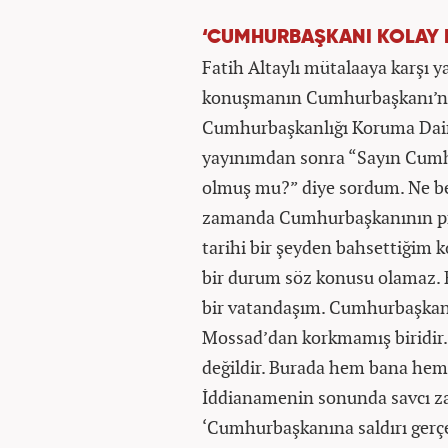
‘CUMHURBAŞKANI KOLAY K
Fatih Altaylı mütalaaya karşı
konuşmanın Cumhurbaşkanı’nd
Cumhurbaşkanlığı Koruma Daire 
yayınımdan sonra “Sayın Cumhu
olmuş mu?” diye sordum. Ne b
zamanda Cumhurbaşkanının pro
tarihi bir şeyden bahsettiği
bir durum söz konusu olamaz. 
bir vatandaşım. Cumhurbaşkanın
Mossad’dan korkmamış biridir.
değildir. Burada hem bana hem
İddianamenin sonunda savcı za
‘Cumhurbaşkanına saldırı gerçek