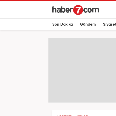
Son Dakika
Gündem
Siyase