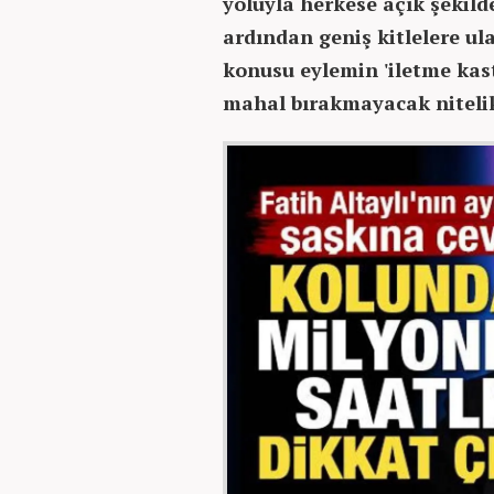
yoluyla herkese açık şekild
ardından geniş kitlelere ul
konusu eylemin 'iletme kast
mahal bırakmayacak nitelik