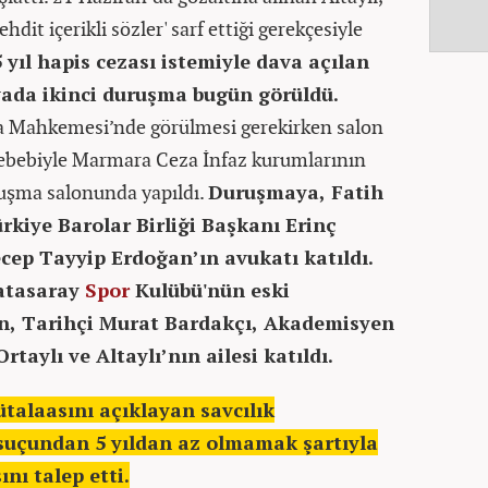
it içerikli sözler' sarf ettiği gerekçesiyle
yıl hapis cezası istemiyle dava açılan
avada ikinci duruşma bugün görüldü.
a Mahkemesi’nde görülmesi gerekirken salon
sebebiyle Marmara Ceza İnfaz kurumlarının
ruşma salonunda yapıldı.
Duruşmaya, Fatih
ürkiye Barolar Birliği Başkanı Erinç
ep Tayyip Erdoğan’ın avukatı katıldı.
atasaray
Spor
Kulübü'nün eski
n, Tarihçi Murat Bardakçı, Akademisyen
rtaylı ve Altaylı’nın ailesi katıldı.
talaasını açıklayan savcılık
suçundan 5 yıldan az olmamak şartıyla
nı talep etti.