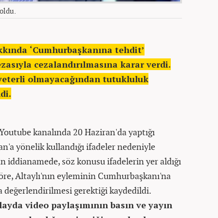
 oldu.
kkında ‘Cumhurbaşkanına tehdit’
ezasıyla cezalandırılmasına karar verdi.
yeterli olmayacağından tutukluluk
di.
 Youtube kanalında 20 Haziran'da yaptığı
a yönelik kullandığı ifadeler nedeniyle
an iddianamede, söz konusu ifadelerin yer aldığı
re, Altaylı'nın eyleminin Cumhurbaşkanı'na
 değerlendirilmesi gerektiği kaydedildi.
ayda video paylaşımının basın ve yayın