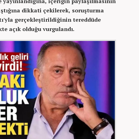
e yayınlandığına, içeriğin paylaşılmasının
aştığına dikkati çekilerek, soruşturma
ı'yla gerçekleştirildiğinin tereddüde
te açık olduğu vurgulandı.