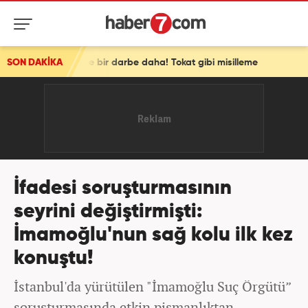
ne bir darbe daha! Tokat gibi misilleme
SON DAKİKA
İfadesi soruşturmasının
seyrini değiştirmişti:
İmamoğlu'nun sağ kolu ilk kez
konuştu!
İstanbul'da yürütülen "İmamoğlu Suç Örgütü”
soruşturmasında etkin pişmanlıktan