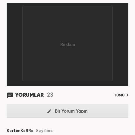
23
YORUMLAR
TÜMÜ
Bir Yorum Yapın
KertenKeRRe
8 ay önce