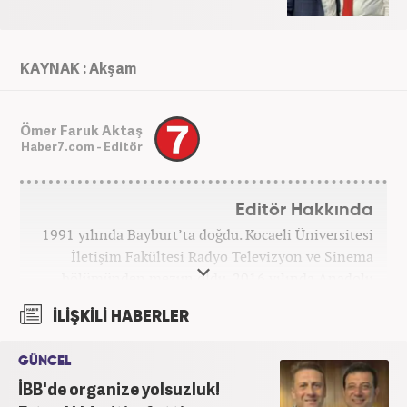
KAYNAK : Akşam
Ömer Faruk Aktaş
Haber7.com - Editör
Editör Hakkında
1991 yılında Bayburt’ta doğdu. Kocaeli Üniversitesi
İletişim Fakültesi Radyo Televizyon ve Sinema
bölümünden mezun oldu. 2016 yılında Anadolu
Ajansı'nda stajını yaptı. Yeni Şafak ve Akşam
İLİŞKİLİ HABERLER
Gazetesi'nde çalıştı. Nisan 2021'den bu yana
Haber7.com'da ‘Gündem Editörü’ olarak görev
GÜNCEL
yapmaktadır.
İBB'de organize yolsuzluk!