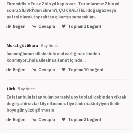
Ekremidis'e En az 2 bin yıl hapis var.. Torunlarımız 2 bin yıl
sonra SİLİVRİ'den Ekrem'i, ÇOK KALİTELİ doğalgaz veya
petrol olarak topraktan çıkartıp ısınacaklar..
Beğen
Cevapla
Toplam
3
beğeni
Murat gözükara
8 ay önce
İmamoğlunun sülalesinin mal varlığına el neden
konmuyor..hala ailesinsaltanat içinde...
Beğen
Cevapla
Toplam
10
beğeni
türk
8 ay önce
Ee istanbulu istanbulun parasiyla oy topladi cebinden çikrak
degil ya hirsizlar tüy nitmemiş tiyetimin hakini yiyen ömür
boyu gün yüzü görmesin
Beğen
Cevapla
Toplam
3
beğeni