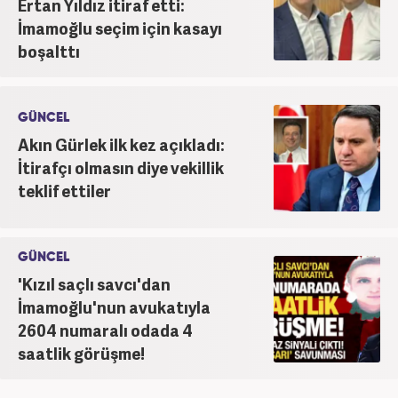
Ertan Yıldız itiraf etti:
İmamoğlu seçim için kasayı
boşalttı
GÜNCEL
Akın Gürlek ilk kez açıkladı:
İtirafçı olmasın diye vekillik
teklif ettiler
GÜNCEL
'Kızıl saçlı savcı'dan
İmamoğlu'nun avukatıyla
2604 numaralı odada 4
saatlik görüşme!