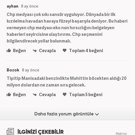
ayhan
8 ay önce
Chp medyası çok sıkı sansür uyguluyor. Dünyada bir ilk
kızılelma havadan havaya füzeyi başarıyla deniyor. Bu haberi
vermeyen chp medyası eko nun hırsızlığını belgeleyen
haberleri seyircisine ulaştırırmı. Chp seçmenini
bilgilendirecek yollar bulunmalı.
Beğen
Cevapla
Toplam
4
beğeni
Bozok
8 ay önce
Tipitip Manisadaki benzinlikte Muhittin böcekten aldığı 20
milyon dolardan ne zaman sıra gelecek.
Beğen
Cevapla
Toplam
5
beğeni
Daha fazla yorum görüntüle
İLGİNİZİ ÇEKEBİLİR
Makroo