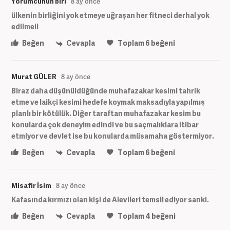
Yorumcunun biri
8 ay önce
ülkenin birliğini yok etmeye uğraşan her fitneci derhal yok
edilmeli
Beğen
Cevapla
Toplam
6
beğeni
Murat GÜLER
8 ay önce
Biraz daha düşünüldüğünde muhafazakar kesimi tahrik
etme ve laikçi kesimi hedefe koymak maksadıyla yapılmış
planlı bir kötülük. Diğer taraftan muhafazakar kesim bu
konularda çok deneyim edindi ve bu saçmalıklara itibar
etmiyor ve devlet ise bu konularda müsamaha göstermiyor.
Beğen
Cevapla
Toplam
6
beğeni
Misafir İsim
8 ay önce
Kafasında kırmızı olan kişi de Alevileri temsil ediyor sanki.
Beğen
Cevapla
Toplam
4
beğeni