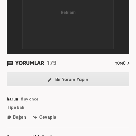
üzere ağırlıklı olarak gündem, dünya, ekonomi, spor
ve teknoloji kategorilerinde birçok haber ve
röportaja imza atarak galeri ve video hazırladı.
Bahadır Alemdar, meslek hayatına Haber7.com'da
aktif olarak devam etmektedir.
179
YORUMLAR
TÜMÜ
Bir Yorum Yapın
harun
8 ay önce
Tipe bak
Beğen
Cevapla