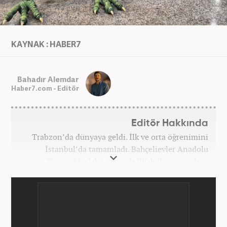
KAYNAK : HABER7
Bahadır Alemdar
Haber7.com - Editör
Editör Hakkında
Trabzon’da dünyaya geldi. İlk ve orta öğrenimini
İstanbul’da tamamladı. Bahçelievler Anadolu
Ticaret Meslek Lisesinde ‘Web Programcılığı’
bölümünden mezun oldu. Yüksek öğrenimini,
Atatürk Üniversitesinde ‘Yeni Medya ve Gazetecilik’
mezunu olarak tamamladı. Gazeteciliğe ilk adımını
2011 yılında attı. 13 yıllık profesyonel meslek
hayatında SEO içerik ve muhabirlik de dahil olmak