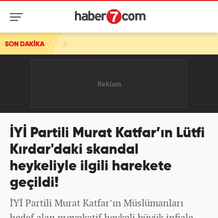
SON DAKİKA
İYİ Partili Murat Katfar’ın Lütfi
Kırdar'daki skandal
heykeliyle ilgili harekete
geçildi!
İYİ Partili Murat Katfar’ın Müslümanları
hedef alan provokatif heykeli büyük infiale