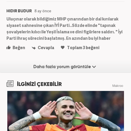
HIDIR BUDUR
8 ay önce
Uluçınar olarak bildiğimiz MHP çınarından bir dal kırılarak
siyaset sahnesine çıkan İYİ Parti..Sözde elinde "tapınak
şovalyelerin kılıcı ile Yeşil İslama ve dini figürlere saldırı. " İyi
Parti ihraç sürecini başlatmış. En azından bu iyi haber
Beğen
Cevapla
Toplam
3
beğeni
Daha fazla yorum görüntüle
İLGİNİZİ ÇEKEBİLİR
Makroo