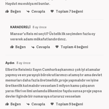
Haydut mu eskiya mi bunlar.
Beğen
Cevapla
Toplam
7
beğeni
KARADERELİ
8 ay önce
Mansur'u Reis mi seçti? Üstelik ilk seçimden fazla oy
vererek adamı mükafatlandırdınız.
Beğen
Cevapla
Toplam
4
beğeni
Aydın
8 ay önce
Elbette Reisimiz Sayın Cumhurbaşkanımız çok iyi atamalar
yapmış ve en yarayışlı bürokratlarımızı atamıştır ama devlet
memurları daha fazla üretmelidir,proje yapmalıdır ve işine
üretkenlik katmalıdır vesselam 5 milyon kamu çalışanın
yarısı fikri ve ilmi anlamda ülkemize fayda sunsa proje yapsa
devler liginde bir numaraya otururuz vesselam
Beğen
Cevapla
Toplam
9
beğeni