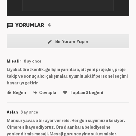
4
YORUMLAR
Bir Yorum Yapın
Misafir
8 ay önce
Liyakat üretkenlik, gelişim yarınlara, ait yeni proje,ler, proje
takip ve sonuç alıcı çalışmalar, uyumlu ,aktif personel seçimi
başarı,yı getirir
Beğen
Cevapla
Toplam
3
beğeni
Aslan
8 ay önce
Mansur yavas a bir ayar ver reis. Her gun suyumuzu kesiyor.
Cimere sikaye ediyoruz. Ora d aankara belediyesine
yonlendirmis mesaji. Mesaji gorunce yine su kesmisler.