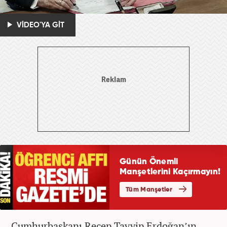
VİDEO'YA GİT
Cumhurbaşkanı Recep Tayyip Erdoğan’ın