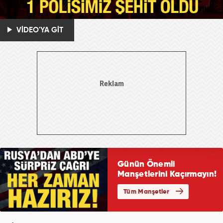
VİDEO'YA GİT