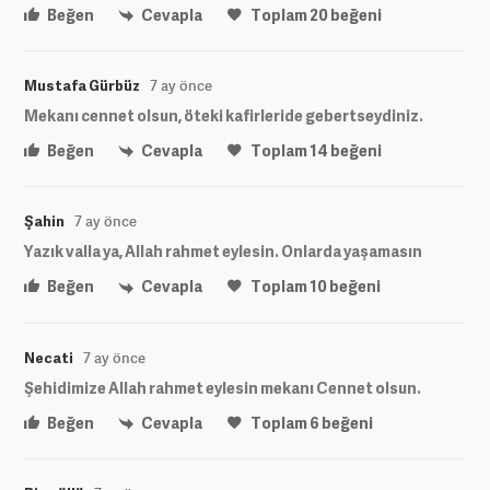
Beğen
Cevapla
Toplam
20
beğeni
Mustafa Gürbüz
7 ay önce
Mekanı cennet olsun, öteki kafirleride gebertseydiniz.
Beğen
Cevapla
Toplam
14
beğeni
Şahin
7 ay önce
Yazık valla ya, Allah rahmet eylesin. Onlarda yaşamasın
Beğen
Cevapla
Toplam
10
beğeni
Necati
7 ay önce
Şehidimize Allah rahmet eylesin mekanı Cennet olsun.
Beğen
Cevapla
Toplam
6
beğeni