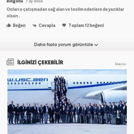
Bingöllü
7 ay önce
Onları o çatışmadan sağ alan ve teslim edenlere de yazıklar
olsun .
Beğen
Cevapla
Toplam
12
beğeni
Daha fazla yorum görüntüle
İLGİNİZİ ÇEKEBİLİR
Makroo