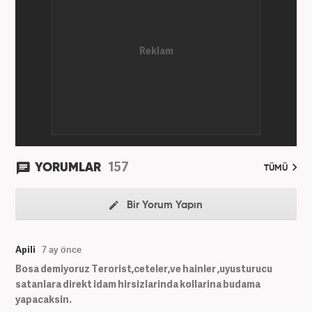
157
YORUMLAR
TÜMÜ
Bir Yorum Yapın
Apili
7 ay önce
Bosa demiyoruz Terorist,ceteler,ve hainler ,uyusturucu
satanlara direkt idam hirsizlarinda kollarina budama
yapacaksin.