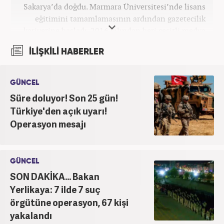
Sakarya’da doğdu. Marmara Üniversitesi’nde lisans
eğitimini tamamlamasının ardından gazetecilik
kariyerine başladı. 2016 yılından beri çeşitli medya
kuruluşlarında çalıştı. 2025 Haziran ayından
İLİŞKİLİ HABERLER
itibaren Haber7’de ‘gündem editörü’ olarak
kariyerini sürdürmekte.
GÜNCEL
Süre doluyor! Son 25 gün!
Türkiye'den açık uyarı!
Operasyon mesajı
GÜNCEL
SON DAKİKA... Bakan
Yerlikaya: 7 ilde 7 suç
örgütüne operasyon, 67 kişi
yakalandı