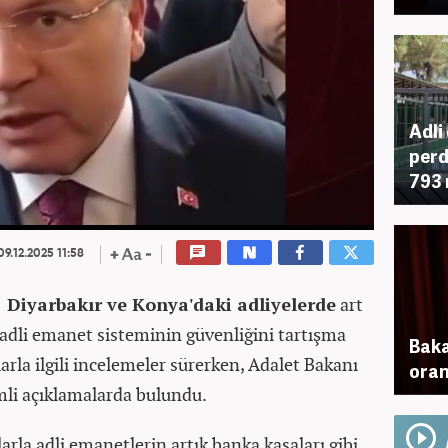
Adli
perd
793 
9.12.2025 11:58
 Diyarbakır ve Konya'daki adliyelerde
art
adli emanet sisteminin güvenliğini tartışma
Baka
larla ilgili incelemeler sürerken, Adalet Bakanı
oran
mli açıklamalarda bulundu.
arla adli emanetlerin artık banka kasaları gibi