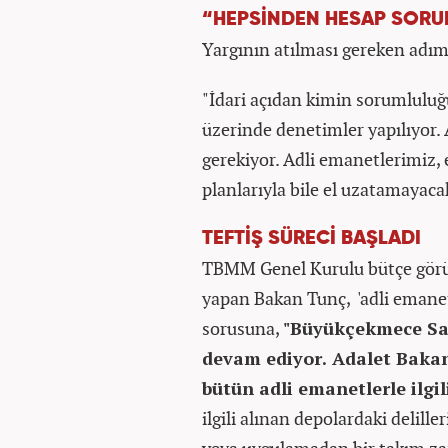
“HEPSİNDEN HESAP SORU
Yargının atılması gereken adıml
"İdari açıdan kimin sorumluluğ
üzerinde denetimler yapılıyor.
gerekiyor. Adli emanetlerimiz, e
planlarıyla bile el uzatamayaca
TEFTİŞ SÜRECİ BAŞLADI
TBMM Genel Kurulu bütçe görüş
yapan Bakan Tunç, 'adli emanetl
sorusuna,
"Büyükçekmece Savc
devam ediyor. Adalet Bakanl
bütün adli emanetlerle ilgil
ilgili alınan depolardaki deli