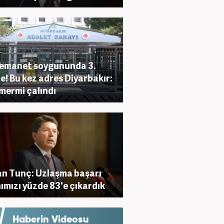
 emanet soygununda 3.
e! Bu kez adres Diyarbakır:
mermi çalındı
n Tunç: Uzlaşma başarı
ımızı yüzde 83'e çıkardık
Haberin Videosu