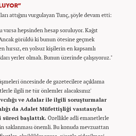
LUYOR”
arı attığını vurgulayan Tunç, şöyle devam etti:
u varsa hepsinden hesap soruluyor. Kağıt
 Ancak görüldü ki bunun ötesine geçmek
n hırsız, en yolsuz kişilerin en kapsamlı
kları yerler olmalı. Bunun üzerinde çalışıyoruz."
meleri öncesinde de gazetecilere açıklama
erle ilgili ne tür önlemler alacaksınız'
ılığı ve Adalar ile ilgili soruşturmalar
ığı da Adalet Müfettişliği vasıtasıyla
i süreci başlattık.
Özellikle adli emanetlerle
llerin saklanması önemli. Bu konuda mevzuattan