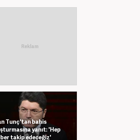
n Tunç'tan bahis
şturmasına yanıt: 'Hep
ber takip edeceğiz'