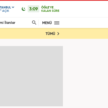
STANBUL
ÖĞLE'YE
3:09
°
AÇIK
KALAN SÜRE
mi İlanlar
MENÜ
TÜMÜ