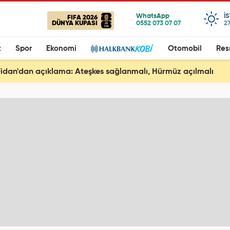
I
FIFA 2026
DÜNYA KUPASI
27
t
Spor
Ekonomi
Otomobil
Res
idan'dan açıklama: Ateşkes sağlanmalı, Hürmüz açılmalı