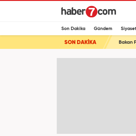
Son Dakika
Gündem
Siyase
SON DAKİKA
Bakan F