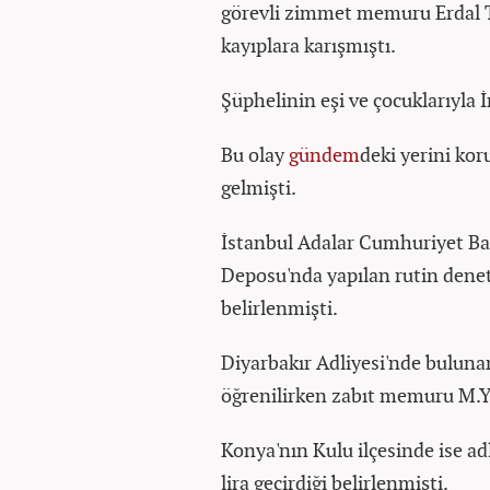
görevli zimmet memuru Erdal T.
kayıplara karışmıştı.
Şüphelinin eşi ve çocuklarıyla İn
Bu olay
gündem
deki yerini ko
gelmişti.
İstanbul Adalar Cumhuriyet Baş
Deposu'nda yapılan rutin denet
belirlenmişti.
Diyarbakır Adliyesi'nde bulun
öğrenilirken zabıt memuru M.Y.
Konya'nın Kulu ilçesinde ise ad
lira geçirdiği belirlenmişti.