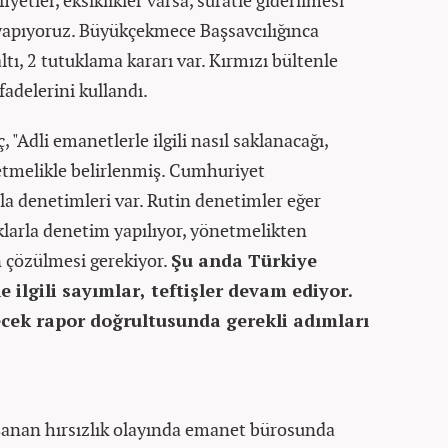
etler, eksiklikler varsa, süratle giderilmesi
yapıyoruz. Büyükçekmece Başsavcılığınca
altı, 2 tutuklama kararı var. Kırmızı bültenle
fadelerini kullandı.
Adli emanetlerle ilgili nasıl saklanacağı,
etmelikle belirlenmiş. Cumhuriyet
arla denetimleri var. Rutin denetimler eğer
larla denetim yapılıyor, yönetmelikten
n çözülmesi gerekiyor.
Şu anda Türkiye
 ilgili sayımlar, teftişler devam ediyor.
ecek rapor doğrultusunda gerekli adımları
anan hırsızlık olayında emanet bürosunda