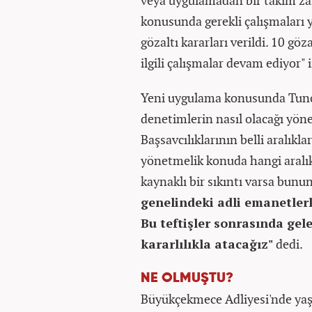
veya uygulamadan bir takım zafiy
konusunda gerekli çalışmaları 
gözaltı kararları verildi. 10 göz
ilgili çalışmalar devam ediyor" i
Yeni uygulama konusunda Tunç, "
denetimlerin nasıl olacağı yön
Başsavcılıklarının belli aralıkl
yönetmelik konuda hangi aralık
kaynaklı bir sıkıntı varsa bunu
genelindeki adli emanetlerle
Bu teftişler sonrasında gel
kararlılıkla atacağız"
dedi.
NE OLMUŞTU?
Büyükçekmece Adliyesi'nde yaş