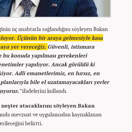
ğinin üç anahtarla sağlandığını söyleyen Bakan
oluyor. Üçünün bir araya gelmesiyle kasa
maya yer vereceğiz.
Güvenli, istismara
iz bu konuda yapılması gerekenleri
enetimler yapılıyor. Ancak görüldü ki
yor. Adli emanetlerimiz, en hırsız, en
 planlarıyla bile el uzatamayacakları yerler
şıyoruz."
ifadelerini kullandı.
 neşter atacaklarını söyleyen Bakan
amında mevzuat ve uygulamadan kaynaklanan
erileceğini belirtti.