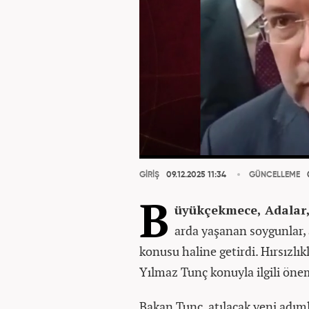
GİRİŞ
09.12.2025 11:34
GÜNCELLEME
0
B
üyükçekmece, Adalar,
arda yaşanan soygunlar, 
konusu haline getirdi. Hırsızlık
Yılmaz Tunç konuyla ilgili öne
Bakan Tunç, atılacak yeni adıml