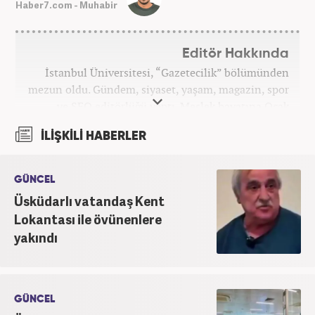
Haber7.com - Muhabir
Editör Hakkında
İstanbul Üniversitesi, “Gazetecilik” bölümünden
mezun oldu. Gündem, siyaset, yaşam, magazin, spor
ve SEO editörlüğü yaptı. Meslek hayatına Ocak
2024’ten beri Haber7’de devam ediyor.
İLİŞKİLİ HABERLER
GÜNCEL
Üsküdarlı vatandaş Kent
Lokantası ile övünenlere
yakındı
GÜNCEL