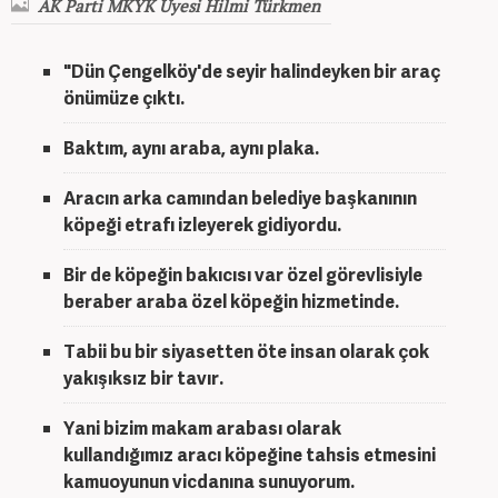
AK Parti MKYK Üyesi Hilmi Türkmen
"Dün Çengelköy'de seyir halindeyken bir araç
önümüze çıktı.
Baktım, aynı araba, aynı plaka.
Aracın arka camından belediye başkanının
köpeği etrafı izleyerek gidiyordu.
Bir de köpeğin bakıcısı var özel görevlisiyle
beraber araba özel köpeğin hizmetinde.
Tabii bu bir siyasetten öte insan olarak çok
yakışıksız bir tavır.
Yani bizim makam arabası olarak
kullandığımız aracı köpeğine tahsis etmesini
kamuoyunun vicdanına sunuyorum.