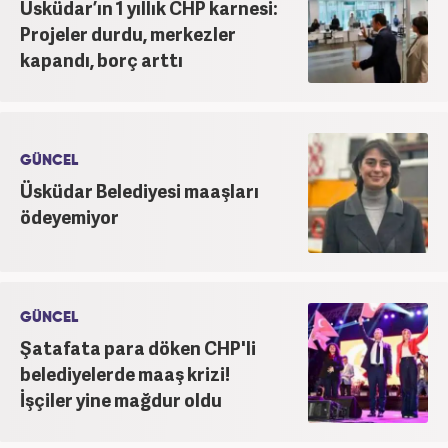
Üsküdar’ın 1 yıllık CHP karnesi:
Projeler durdu, merkezler
kapandı, borç arttı
GÜNCEL
Üsküdar Belediyesi maaşları
ödeyemiyor
GÜNCEL
Şatafata para döken CHP'li
belediyelerde maaş krizi!
İşçiler yine mağdur oldu