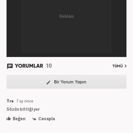
10
YORUMLAR
TÜMÜ
Bir Yorum Yapın
Tre
7 ay önce
Sözün bittiği yer
Beğen
Cevapla