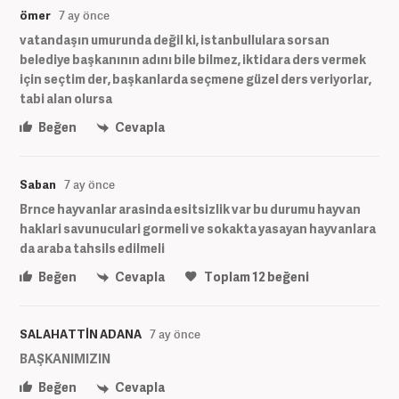
ömer
7 ay önce
vatandaşın umurunda değil ki, istanbullulara sorsan
belediye başkanının adını bile bilmez, iktidara ders vermek
için seçtim der, başkanlarda seçmene güzel ders veriyorlar,
tabi alan olursa
Beğen
Cevapla
Saban
7 ay önce
Brnce hayvanlar arasinda esitsizlik var bu durumu hayvan
haklari savunuculari gormeli ve sokakta yasayan hayvanlara
da araba tahsils edilmeli
Beğen
Cevapla
Toplam
12
beğeni
SALAHATTİN ADANA
7 ay önce
BAŞKANIMIZIN
Beğen
Cevapla