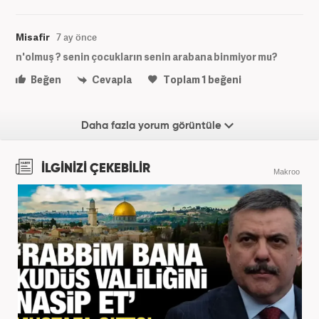
Misafir
7 ay önce
n'olmuş ? senin çocukların senin arabana binmiyor mu?
Beğen
Cevapla
Toplam
1
beğeni
Daha fazla yorum görüntüle
İLGİNİZİ ÇEKEBİLİR
Makroo