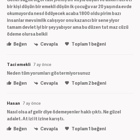
bir kişi düşün bir emekli düşün ik çocuğu var 20 yaşında evde
okumuyorda nesıl ödüyecek acaba 1800 oldu pirim bazı
insanlar mevsimlik calışıyor onu kazancı bir sene yiyor
tamam devlet iyi bir şey yabıyor ama bu düzen tut maz cüzü
ödeme olursa belkii
Beğen
Cevapla
Toplam
1
beğeni
Taci emekli
7 ay önce
Neden tüm yorumları göstermiyorsunuz
Beğen
Cevapla
Toplam
2
beğeni
Hasan
7 ay önce
Nasıl olsa af gelir diye ödemeyenler haklı çıktı. Ne güzel
adalet. At izi it izine karıştı.
Beğen
Cevapla
Toplam
1
beğeni