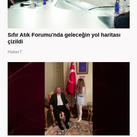
Sıfır Atık Forumu'nda geleceğin yol haritası
çizildi
Haber7