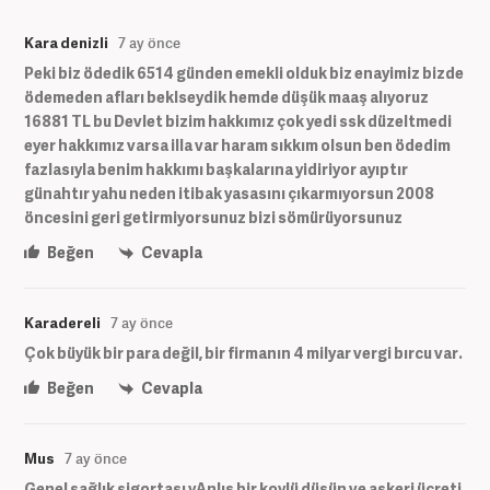
Kara denizli
7 ay önce
Peki biz ödedik 6514 günden emekli olduk biz enayimiz bizde
ödemeden afları beklseydik hemde düşük maaş alıyoruz
16881 TL bu Devlet bizim hakkımız çok yedi ssk düzeltmedi
eyer hakkımız varsa illa var haram sıkkım olsun ben ödedim
fazlasıyla benim hakkımı başkalarına yidiriyor ayıptır
günahtır yahu neden itibak yasasını çıkarmıyorsun 2008
öncesini geri getirmiyorsunuz bizi sömürüyorsunuz
Beğen
Cevapla
Karadereli
7 ay önce
Çok büyük bir para değil, bir firmanın 4 milyar vergi bırcu var.
Beğen
Cevapla
Mus
7 ay önce
Genel sağlık sigortası yAnlış bir koylü düşün ve askeri ücreti