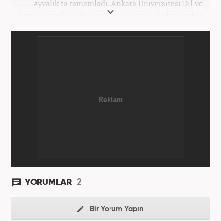
Ayvalık'ta tamamladı. Ankara Üniversitesi Dil ve
Tarih-Coğrafya Fakültesi "Sanat Tarihi" bölümünden
mezun oldu. Üniversite yıllarında gazetecilik
üzerine eğitimler aldı. Haberciliğe "muhabir" olarak
Kanal 7'de başladı; daha sonra Haber 7'ye geçti.
Kariyerine, Haber7'de "editör" olarak devam ediyor.
2
YORUMLAR
Bir Yorum Yapın