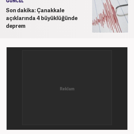
GÜNCEL
bünyesinde başlıca gündem, siyaset, dünya,
Son dakika: Çanakkale
ekonomi kategorileri olmak üzere çok sayıda haber,
açıklarında 4 büyüklüğünde
grafik ve video hazırladım. Kariyerime Haber7'de
deprem
gündem editörü olarak devam etmekteyim.