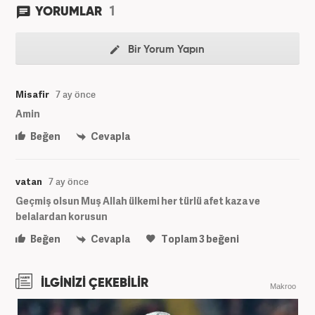
1
YORUMLAR
Bir Yorum Yapın
Misafir
7 ay önce
Amin
Beğen
Cevapla
vatan
7 ay önce
Geçmiş olsun Muş Allah ülkemi her türlü afet kaza ve
belalardan korusun
Beğen
Cevapla
Toplam
3
beğeni
İLGİNİZİ ÇEKEBİLİR
Makroo