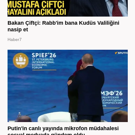
Bakan Çiftçi: Rabb'im bana Kudüs Valiliğini
nasip et
Haber7
Putin'in canlı yayında mikrofon müdahalesi
sosyal medyada gündem oldu