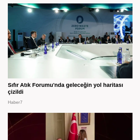
Sıfır Atık Forumu'nda geleceğin yol haritası
çizildi
Haber7