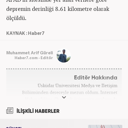
depremin derinliği 8.61 kilometre olarak
ölçüldü.
KAYNAK : Haber7
Muhammet Arif Güreli
Haber7.com - Editör
Editör Hakkında
Üsküdar Üniversitesi Medya ve İletişim
Bölümünden dereceyle mezun oldum. İnternet
Haberciliğine ilk olarak üniversite sıralarında
kurduğum internet haber sitesiyle başladım.
İLİŞKİLİ HABERLER
Kurduğum sitede 1 yıl kadar sağlık, spor ve kültür
kategorilerinde röportaj, özel haber ve analiz
yazıları yazdım. 2022 yılından bu yana Haber7