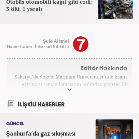
Otobüs otomobili kağıt gibi ezdi:
3 ölü, 1 yaralı
Şule Altınel
Haber7.com - İnternet Editörü
Editör Hakkında
Sakarya’da doğdu. Marmara Üniversitesi’nde lisans
eğitimini tamamlamasının ardından gazetecilik
kariyerine başladı. 2016 yılından beri çeşitli medya
kuruluşlarında çalıştı. 2025 Haziran ayından
İLİŞKİLİ HABERLER
itibaren Haber7’de ‘gündem editörü’ olarak
kariyerini sürdürmekte.
GÜNCEL
Şanlıurfa’da gaz sıkışması