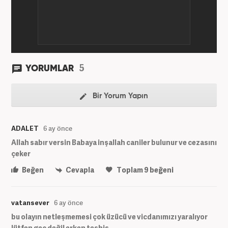
5
YORUMLAR
Bir Yorum Yapın
ADALET
6 ay önce
Allah sabır versin Babaya inşallah caniler bulunur ve cezasını
çeker
Beğen
Cevapla
Toplam
9
beğeni
vatansever
6 ay önce
bu olayın netleşmemesi çok üzücü ve vicdanımızı yaralıyor
lütfen geç değil erken teşhis