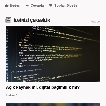
Beğen
Cevapla
Toplam
5
beğeni
İLGİNİZİ ÇEKEBİLİR
Makroo
Açık kaynak mı, dijital bağımlılık mı?
Haber7