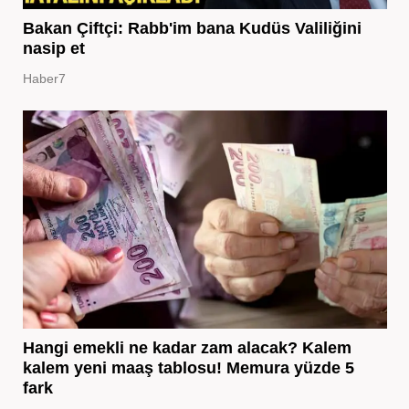
Bakan Çiftçi: Rabb'im bana Kudüs Valiliğini
nasip et
Haber7
Hangi emekli ne kadar zam alacak? Kalem
kalem yeni maaş tablosu! Memura yüzde 5
fark