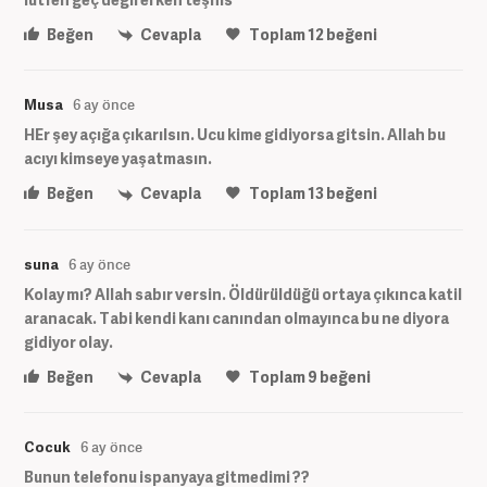
Beğen
Cevapla
Toplam
12
beğeni
Musa
6 ay önce
HEr şey açığa çıkarılsın. Ucu kime gidiyorsa gitsin. Allah bu
acıyı kimseye yaşatmasın.
Beğen
Cevapla
Toplam
13
beğeni
suna
6 ay önce
Kolay mı? Allah sabır versin. Öldürüldüğü ortaya çıkınca katil
aranacak. Tabi kendi kanı canından olmayınca bu ne diyora
gidiyor olay.
Beğen
Cevapla
Toplam
9
beğeni
Cocuk
6 ay önce
Bunun telefonu ispanyaya gitmedimi ??