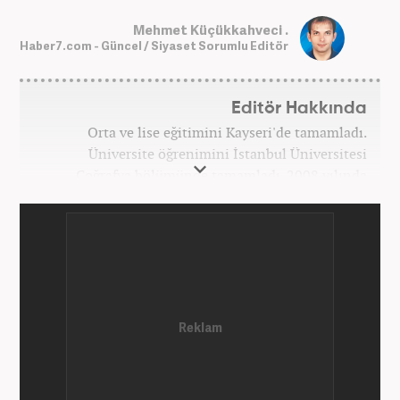
Mehmet Küçükkahveci .
Haber7.com - Güncel / Siyaset Sorumlu Editör
Editör Hakkında
Orta ve lise eğitimini Kayseri'de tamamladı.
Üniversite öğrenimini İstanbul Üniversitesi
Coğrafya bölümünde tamamladı. 2008 yılında
Haber7.com'da gazetecilik mesleğine ilk adımını
attı. 15 yıllık profesyonel editörlük kariyerinde tüm
kategorilerde görev yaptı. Meslek hayatına
Haber7.com'da 'Güncel/Siyaset Sorumlu Editörü'
olarak devam etmektedir.