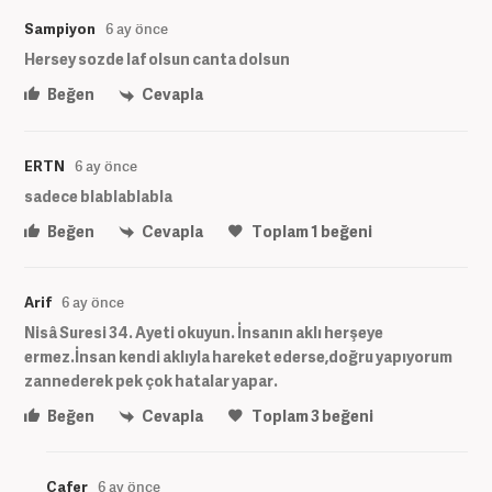
Sampiyon
6 ay önce
Hersey sozde laf olsun canta dolsun
Beğen
Cevapla
ERTN
6 ay önce
sadece blablablabla
Beğen
Cevapla
Toplam
1
beğeni
Arif
6 ay önce
Nisâ Suresi 34. Ayeti okuyun. İnsanın aklı herşeye
ermez.İnsan kendi aklıyla hareket ederse,doğru yapıyorum
zannederek pek çok hatalar yapar.
Beğen
Cevapla
Toplam
3
beğeni
Cafer
6 ay önce