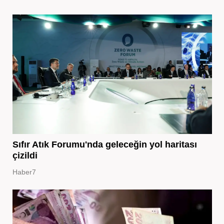
Sıfır Atık Forumu'nda geleceğin yol haritası
çizildi
Haber7