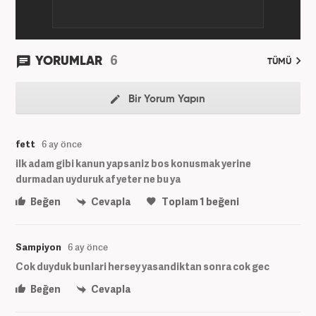
6
YORUMLAR
TÜMÜ
Bir Yorum Yapın
fett
6 ay önce
ilk adam gibi kanun yapsaniz bos konusmak yerine
durmadan uyduruk af yeter ne bu ya
Beğen
Cevapla
Toplam
1
beğeni
Sampiyon
6 ay önce
Cok duyduk bunlari hersey yasandiktan sonra cok gec
Beğen
Cevapla