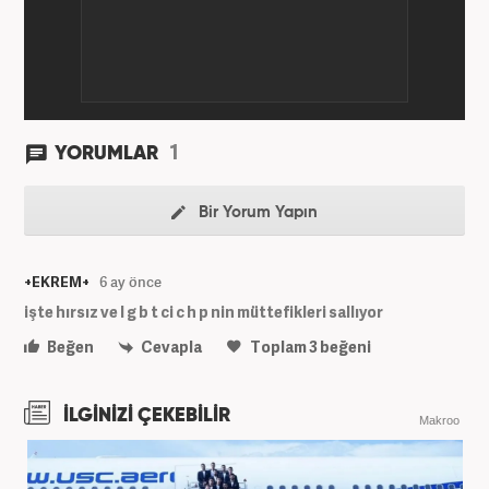
1
YORUMLAR
Bir Yorum Yapın
+EKREM+
6 ay önce
işte hırsız ve l g b t ci c h p nin müttefikleri sallıyor
Beğen
Cevapla
Toplam
3
beğeni
İLGİNİZİ ÇEKEBİLİR
Makroo