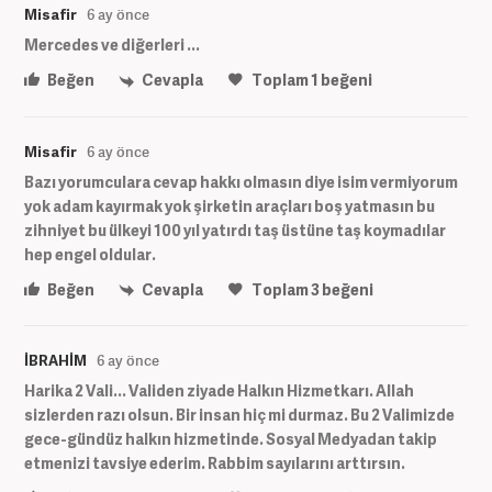
Misafir
6 ay önce
Mercedes ve diğerleri ...
Beğen
Cevapla
Toplam
1
beğeni
Misafir
6 ay önce
Bazı yorumculara cevap hakkı olmasın diye isim vermiyorum
yok adam kayırmak yok şirketin araçları boş yatmasın bu
zihniyet bu ülkeyi 100 yıl yatırdı taş üstüne taş koymadılar
hep engel oldular.
Beğen
Cevapla
Toplam
3
beğeni
İBRAHİM
6 ay önce
Harika 2 Vali... Validen ziyade Halkın Hizmetkarı. Allah
sizlerden razı olsun. Bir insan hiç mi durmaz. Bu 2 Valimizde
gece-gündüz halkın hizmetinde. Sosyal Medyadan takip
etmenizi tavsiye ederim. Rabbim sayılarını arttırsın.