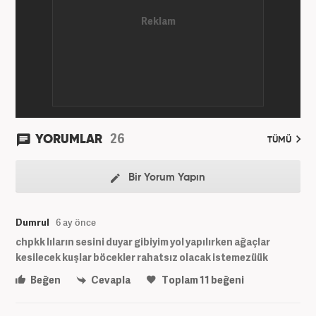
26
YORUMLAR
TÜMÜ
Bir Yorum Yapın
Dumrul
6 ay önce
chpkk lıların sesini duyar gibiyim yol yapılırken ağaçlar
kesilecek kuşlar böcekler rahatsız olacak istemezüük
Beğen
Cevapla
Toplam
11
beğeni