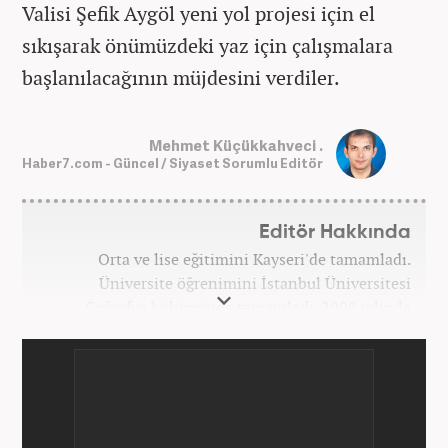
Valisi Şefik Aygöl yeni yol projesi için el
sıkışarak önümüzdeki yaz için çalışmalara
başlanılacağının müjdesini verdiler.
Mehmet Küçükkahveci .
Haber7.com - Güncel / Siyaset Sorumlu Editör
Editör Hakkında
Orta ve lise eğitimini Kayseri'de tamamladı.
Üniversite öğrenimini İstanbul Üniversitesi
Coğrafya bölümünde tamamladı. 2008 yılında
Haber7.com'da gazetecilik mesleğine ilk adımını
attı. 15 yıllık profesyonel editörlük kariyerinde tüm
kategorilerde görev yaptı. Meslek hayatına
Haber7.com'da 'Güncel/Siyaset Sorumlu Editörü'
olarak devam etmektedir.