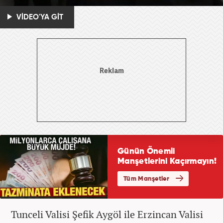
VİDEO'YA GİT
Tunceli Valisi Şefik Aygöl ile Erzincan Valisi