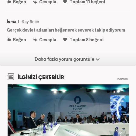
Beğen
Cevapla
Toplam
11
beğeni
İsmail
6 ay önce
Gerçek devlet adamları beğenerek severek takip ediyorum
Beğen
Cevapla
Toplam
8
beğeni
Daha fazla yorum görüntüle
İLGİNİZİ ÇEKEBİLİR
Makroo