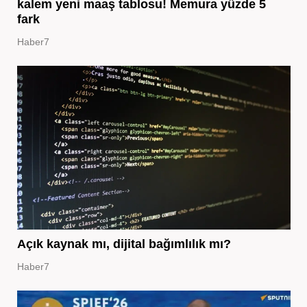
kalem yeni maaş tablosu! Memura yüzde 5
fark
Haber7
Açık kaynak mı, dijital bağımlılık mı?
Haber7