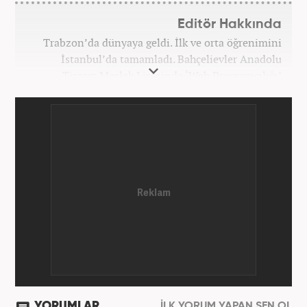
Editör Hakkında
Trabzon’da dünyaya geldi. İlk ve orta öğrenimini
İstanbul’da tamamladı. Bahçelievler Anadolu
Ticaret Meslek Lisesinde ‘Web Programcılığı’
bölümünden mezun oldu. Yüksek öğrenimini,
Atatürk Üniversitesinde ‘Yeni Medya ve Gazetecilik’
mezunu olarak tamamladı. Gazeteciliğe ilk adımını
2011 yılında attı. 13 yıllık profesyonel meslek
hayatında SEO içerik ve muhabirlik de dahil olmak
üzere ağırlıklı olarak gündem, dünya, ekonomi, spor
ve teknoloji kategorilerinde birçok haber ve
röportaja imza atarak galeri ve video hazırladı.
Bahadır Alemdar, meslek hayatına Haber7.com'da
aktif olarak devam etmektedir.
YORUMLAR
İLK YORUM YAPAN SEN OL