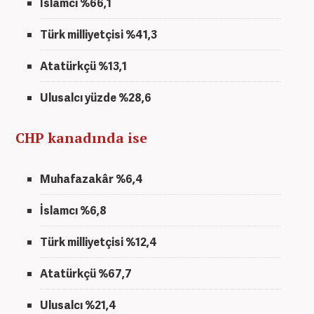
İslamcı %66,1
Türk milliyetçisi %41,3
Atatürkçü %13,1
Ulusalcı yüzde %28,6
CHP kanadında ise
Muhafazakâr %6,4
İslamcı %6,8
Türk milliyetçisi %12,4
Atatürkçü %67,7
Ulusalcı %21,4