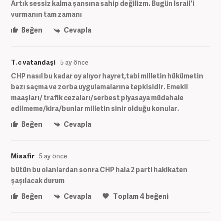
Artık sessiz kalma şansına sahip değilizm. Bugün İsrail'i
vurmanın tam zamanı
Beğen
Cevapla
T.c vatandaşi
5 ay önce
CHP nasıl bu kadar oy alıyor hayret,tabi milletin hükümetin
bazı saçma ve zorba uygulamalarına tepkisidir. Emekli
maaşları/ trafik cezaları/serbest piyasaya müdahale
edilmeme/kira/bunlar milletin sinir olduğu konular.
Beğen
Cevapla
Misafir
5 ay önce
bütün bu olanlardan sonra CHP hala 2 parti hakikaten
şaşılacak durum
Beğen
Cevapla
Toplam
4
beğeni