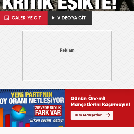
GALERİ'YE GİT
VİDEO'YA GİT