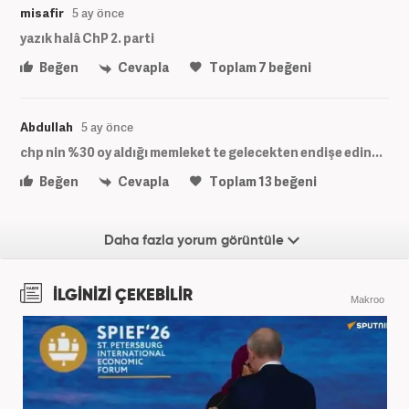
misafir
5 ay önce
yazık halâ ChP 2. parti
Beğen
Cevapla
Toplam
7
beğeni
Abdullah
5 ay önce
chp nin %30 oy aldığı memleket te gelecekten endişe edin...
Beğen
Cevapla
Toplam
13
beğeni
Daha fazla yorum görüntüle
İLGİNİZİ ÇEKEBİLİR
Makroo