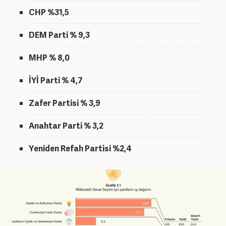
CHP %31,5
DEM Parti % 9,3
MHP % 8,0
İYİ Parti % 4,7
Zafer Partisi % 3,9
Anahtar Parti % 3,2
Yeniden Refah Partisi %2,4