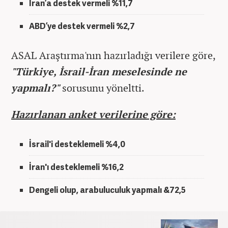
İran’a destek vermeli %11,7
ABD’ye destek vermeli %2,7
ASAL Araştırma'nın hazırladığı verilere göre,
"Türkiye, İsrail-İran meselesinde ne
yapmalı?"
sorusunu yöneltti.
Hazırlanan anket verilerine göre:
İsrail'i desteklemeli %4,0
İran'ı desteklemeli %16,2
Dengeli olup, arabuluculuk yapmalı &72,5