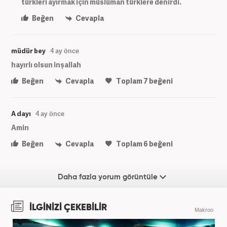
türkleri ayırmak için müslüman türklere denirdi.
Beğen
Cevapla
müdür bey
4 ay önce
hayırlı olsun inşallah
Beğen
Cevapla
Toplam
7
beğeni
A dayı
4 ay önce
Amin
Beğen
Cevapla
Toplam
6
beğeni
Daha fazla yorum görüntüle
İLGİNİZİ ÇEKEBİLİR
Makroo