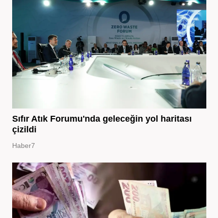
Sıfır Atık Forumu'nda geleceğin yol haritası
çizildi
Haber7