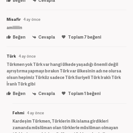
Beğen
Cevapla
Misafir
4 ay önce
amiiiiiin
Beğen
Cevapla
Toplam
7
beğeni
Türk
4 ay önce
Türkmen yok Türk var hangi ülkede yaşadığı önemli değil
ayrıştırma yapmayı bırakın Türk var ülkesinin adı ne olursa
olsun hepimiz Türküz sadece Türk Suriyeli Türk Iraklı Türk
İranlı Türk gibi
Beğen
Cevapla
Toplam
1
beğeni
Fehmi
4 ay önce
Kardeşim Türkmen, Türklerin ilk islama girdikleri
zamanda müslüman olan türklerle müslüman olmayan