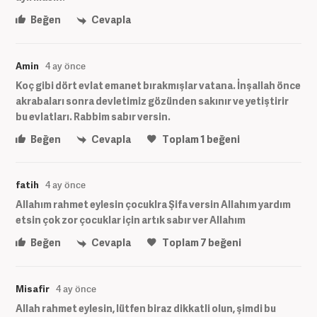
Beğen
Cevapla
Amin
4 ay önce
Koç gibi dört evlat emanet bırakmışlar vatana. İnşallah önce
akrabaları sonra devletimiz gözünden sakınır ve yetiştirir
bu evlatları. Rabbim sabır versin.
Beğen
Cevapla
Toplam
1
beğeni
fatih
4 ay önce
Allahım rahmet eylesin çocuklra Şifa versin Allahım yardım
etsin çok zor çocuklar için artık sabır ver Allahım
Beğen
Cevapla
Toplam
7
beğeni
Misafir
4 ay önce
Allah rahmet eylesin, lütfen biraz dikkatli olun, şimdi bu