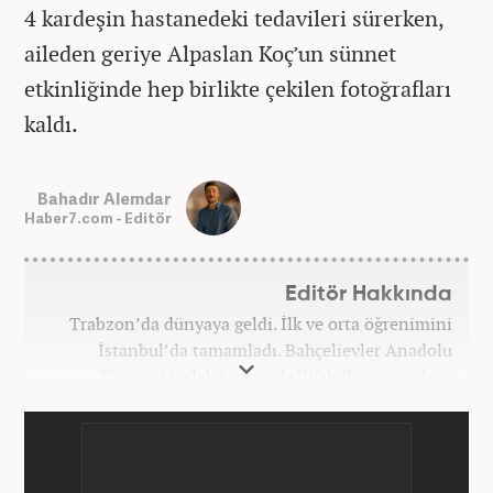
4 kardeşin hastanedeki tedavileri sürerken,
aileden geriye Alpaslan Koç’un sünnet
etkinliğinde hep birlikte çekilen fotoğrafları
kaldı.
Bahadır Alemdar
Haber7.com - Editör
Editör Hakkında
Trabzon’da dünyaya geldi. İlk ve orta öğrenimini
İstanbul’da tamamladı. Bahçelievler Anadolu
Ticaret Meslek Lisesinde ‘Web Programcılığı’
bölümünden mezun oldu. Yüksek öğrenimini,
Atatürk Üniversitesinde ‘Yeni Medya ve Gazetecilik’
mezunu olarak tamamladı. Gazeteciliğe ilk adımını
2011 yılında attı. 13 yıllık profesyonel meslek