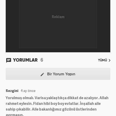
hayatında SEO içerik ve muhabirlik de dahil olmak
üzere ağırlıklı olarak gündem, dünya, ekonomi, spor
ve teknoloji kategorilerinde birçok haber ve
röportaja imza atarak galeri ve video hazırladı.
Bahadır Alemdar, meslek hayatına Haber7.com'da
aktif olarak devam etmektedir.
6
YORUMLAR
TÜMÜ
Bir Yorum Yapın
Sezgini
4 ay önce
Yorulmuş olmalı. Varisa yaklaştıkça dikkat de azalıyor. Allah
rahmet eylesin. Fidan hibi boy boy evlatlar. İnşallah aile
sahip çıkabilir. Aile bakanlığımız gözünü üstlerinden
ayırmasın.