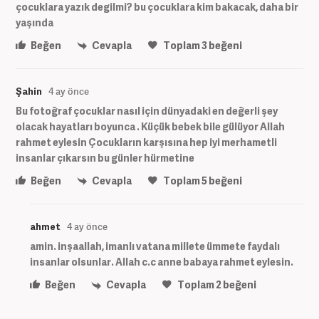
çocuklara yazık degilmi? bu çocuklara kim bakacak, daha bir
yaşında
Beğen
Cevapla
Toplam
3
beğeni
Şahin
4 ay önce
Bu fotoğraf çocuklar nasıl için dünyadaki en değerli şey
olacak hayatları boyunca . Küçük bebek bile gülüyor Allah
rahmet eylesin Çocukların karşısına hep iyi merhametli
insanlar çıkarsın bu günler hürmetine
Beğen
Cevapla
Toplam
5
beğeni
ahmet
4 ay önce
amin. inşaallah, imanlı vatana millete ümmete faydalı
insanlar olsunlar. Allah c.c anne babaya rahmet eylesin.
Beğen
Cevapla
Toplam
2
beğeni