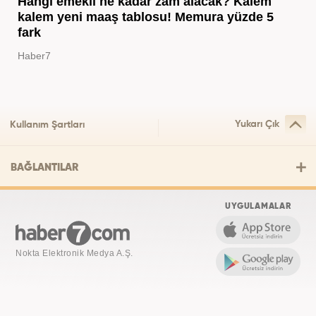
Hangi emekli ne kadar zam alacak? Kalem
kalem yeni maaş tablosu! Memura yüzde 5
fark
Haber7
Yukarı Çık
Kullanım Şartları
BAĞLANTILAR
UYGULAMALAR
Nokta Elektronik Medya A.Ş.