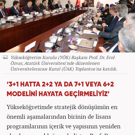
Yükseköğretim Kurulu (YÖK) Başkanı Prof. Dr. Erol
Özvar, Atatürk Üniversitesi'nde düzenlenen
Üniversitelerarası Kurul (ÜAK) Toplantısı'na katıldı.
‘3+1 HATTA 2+2 YA DA 7+1 VEYA 6+2
MODELİNİ HAYATA GEÇİRMELİYİZ’
Yükseköğretimde stratejik dönüşümün en
önemli aşamalarından birinin de lisans
programlarının içerik ve yapısının yeniden