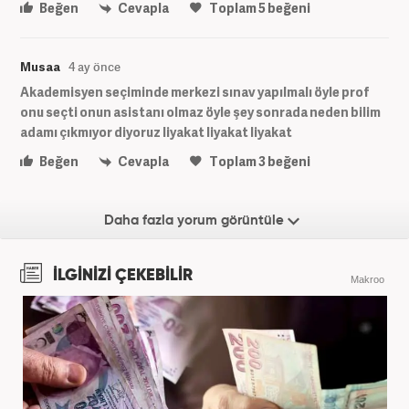
Beğen
Cevapla
Toplam
5
beğeni
Musaa
4 ay önce
Akademisyen seçiminde merkezi sınav yapılmalı öyle prof
onu seçti onun asistanı olmaz öyle şey sonrada neden bilim
adamı çıkmıyor diyoruz liyakat liyakat liyakat
Beğen
Cevapla
Toplam
3
beğeni
Daha fazla yorum görüntüle
İLGİNİZİ ÇEKEBİLİR
Makroo