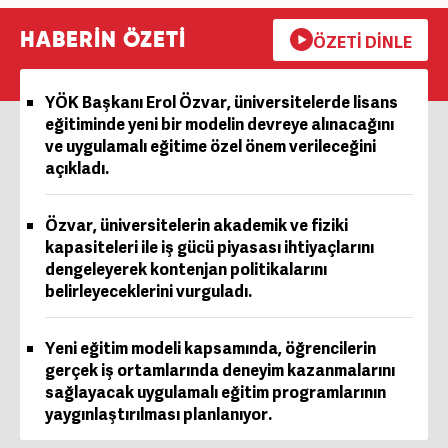
HABERİN ÖZETİ
ÖZETİ DİNLE
YÖK Başkanı Erol Özvar, üniversitelerde lisans
eğitiminde yeni bir modelin devreye alınacağını
ve uygulamalı eğitime özel önem verileceğini
açıkladı.
Özvar, üniversitelerin akademik ve fiziki
kapasiteleri ile iş gücü piyasası ihtiyaçlarını
dengeleyerek kontenjan politikalarını
belirleyeceklerini vurguladı.
Yeni eğitim modeli kapsamında, öğrencilerin
gerçek iş ortamlarında deneyim kazanmalarını
sağlayacak uygulamalı eğitim programlarının
yaygınlaştırılması planlanıyor.