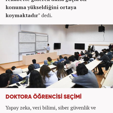
konuma yükseldiğini ortaya
koymaktadır"
dedi.
DOKTORA ÖĞRENCİSİ SEÇİMİ
Yapay zeka, veri bilimi, siber güvenlik ve