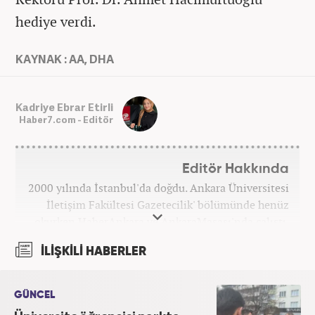
hediye verdi.
KAYNAK : AA, DHA
Kadriye Ebrar Etirli
Haber7.com - Editör
Editör Hakkında
2000 yılında İstanbul'da doğdu. Ankara Üniversitesi
İletişim Fakültesi Gazetecilik' bölümünde henüz
okurken HaberAnkara ve AnkaraMasası'nda çalıştı.
2022 yılındaki mezuniyetinin ardından Beyaz TV'de
İLİŞKİLİ HABERLER
'Haber Editörü' pozisyonunda görev aldı. 2024
yılının Şubat ayından itibaren Haber7'deki Gündem
Editörü kariyerine devam etmektedir.
GÜNCEL