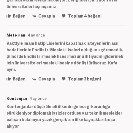
üniversiteleri açmışsınız
Beğen
Cevapla
Toplam
4
beğeni
Mete Han
4 ay önce
Vaktiyle İmam hatip Liselerini kapatmak isteyenlerin asıl
hedeflerinin Endüstri Meslek Liseleri olduğunu göremedik.
Şimdi de Endüstri meslek lisesi mezunu ihtiyacını gidermek
için üniversiteleri meslek lisesine dönüştürüyoruz. Kafa
aynı.
Beğen
Cevapla
Toplam
3
beğeni
Kontenjan
4 ay önce
Kontenjanlar düşürülmeli ülkenin geleceği karanlığa
sürükleniyor diplomalı işsizler ordusu var teknik meslekler
çalışan bulamıyor yazık gerçekten ülke kaynakları boşa
akıyor