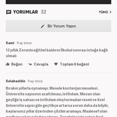
32
YORUMLAR
TÜMÜ
Bir Yorum Yapın
Sami
4 ay önce
12 yıllık Zorunlu eğitimi kaldırın İlkokul sonrası isteğe bağlı
olmalı
Beğen
Cevapla
Toplam
6
beğeni
Selahaddin
4 ay önce
Bırakın yıllarla oynamayı. Mesele kontenjan meselesi.
Üniversite sayısının azaltılması, istihdam. Mezun olan
geçliğe iş sahası ve istihdam oluşturmadan resmi ve özel
üniversite sayısı gün geçtikçe artarsa sorun daha da büyür,
başlarsınız yıllar üzerinden çözüm aramaya. Maalesef olan
gariban vatan evladına oluyor. Zenginler için zaten özel