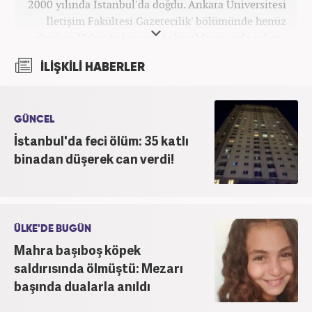
2000 yılında İstanbul'da doğdu. Ankara Üniversitesi
İletişim Fakültesi Gazetecilik' bölümünde henüz
okurken HaberAnkara ve AnkaraMasası'nda çalıştı.
2022 yılındaki mezuniyetinin ardından Beyaz TV'de
İLİŞKİLİ HABERLER
'Haber Editörü' pozisyonunda görev aldı. 2024
yılının Şubat ayından itibaren Haber7'deki Gündem
Editörü kariyerine devam etmektedir.
GÜNCEL
İstanbul'da feci ölüm: 35 katlı
binadan düşerek can verdi!
ÜLKE'DE BUGÜN
Mahra başıboş köpek
saldırısında ölmüştü: Mezarı
başında dualarla anıldı