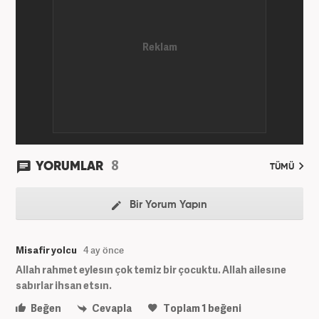
8
YORUMLAR
TÜMÜ
Bir Yorum Yapın
Misafir yolcu
4 ay önce
Allah rahmet eylesın çok temiz bir çocuktu. Allah ailesıne
sabırlar ihsan etsın.
Beğen
Cevapla
Toplam
1
beğeni