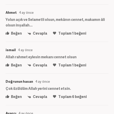
Ahmet
4 ay önce
Yolun açık ve Selametli olsun, mekânın cennet, makamın âli
olsun inşallah...
Beğen
Cevapla
Toplam
1
beğeni
ismail
4 ay önce
Allah rahmet eylesin mekanı cennet olsun
Beğen
Cevapla
Toplam
1
beğeni
Doğrunun hasan
4 ay önce
Çok üzüldüm Allah yerini cennet etsin.
Beğen
Cevapla
Toplam
6
beğeni
Ayarcı
4 ay önce