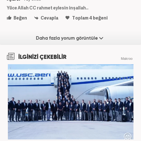
Yüce Allah CC rahmet eylesin inşallah..
Beğen
Cevapla
Toplam
4
beğeni
Daha fazla yorum görüntüle
İLGİNİZİ ÇEKEBİLİR
Makroo