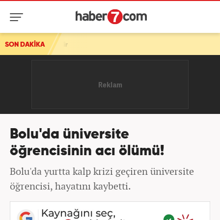
SON DAKİKA
Savaş onlara yaradı! Tarihi rekor! Dakikada 700 bin do
Bolu'da üniversite
öğrencisinin acı ölümü!
Bolu'da yurtta kalp krizi geçiren üniversite
öğrencisi, hayatını kaybetti.