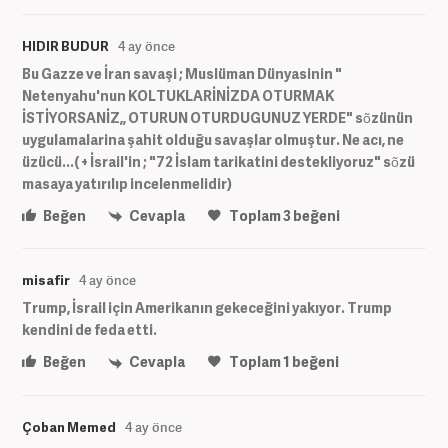
HIDIR BUDUR
4 ay önce
Bu Gazze ve İran savaşi ; Muslüman Dünyasinin "
Netenyahu'nun KOLTUKLARİNİZDA OTURMAK
İSTİYORSANİZ,, OTURUN OTURDUGUNUZ YERDE" sõzünün
uygulamalarina şahit olduğu savaşlar olmuştur. Ne acı, ne
üzücü...( + İsrail'in ; "72 İslam tarikatini destekliyoruz" sõzü
masaya yatırılıp incelenmelidir)
Beğen
Cevapla
Toplam
3
beğeni
misafir
4 ay önce
Trump, İsrail için Amerikanın gekeceğini yakıyor. Trump
kendini de feda etti.
Beğen
Cevapla
Toplam
1
beğeni
Çoban Memed
4 ay önce