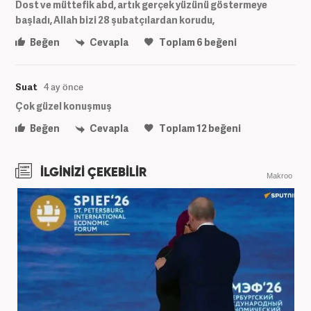
Dost ve müttefik abd, artık gerçek yüzünü göstermeye
başladı, Allah bizi 28 şubatçılardan korudu,
Beğen
Cevapla
Toplam
6
beğeni
Suat
4 ay önce
Çok güzel konuşmuş
Beğen
Cevapla
Toplam
12
beğeni
İLGİNİZİ ÇEKEBİLİR
Makroo