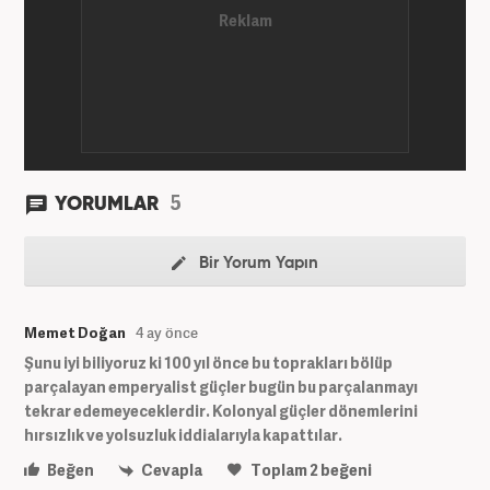
5
YORUMLAR
Bir Yorum Yapın
Memet Doğan
4 ay önce
Şunu iyi biliyoruz ki 100 yıl önce bu toprakları bölüp
parçalayan emperyalist güçler bugün bu parçalanmayı
tekrar edemeyeceklerdir. Kolonyal güçler dönemlerini
hırsızlık ve yolsuzluk iddialarıyla kapattılar.
Beğen
Cevapla
Toplam
2
beğeni