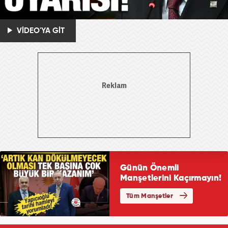
VİDEO'YA GİT