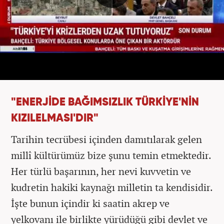
"ENERJİDE BAĞIMSIZLIK TÜRKİYE'NİN
KIZILELMASI'DIR"
Tarihin tecrübesi içinden damıtılarak gelen
millî kültürümüz bize şunu temin etmektedir.
Her türlü başarının, her nevi kuvvetin ve
kudretin hakiki kaynağı milletin ta kendisidir.
İşte bunun içindir ki saatin akrep ve
yelkovanı ile birlikte yürüdüğü gibi devlet ve