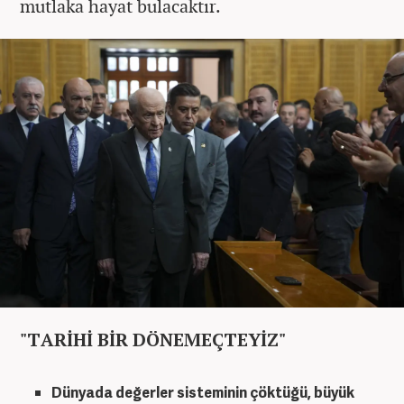
mutlaka hayat bulacaktır.
"TARİHİ BİR DÖNEMEÇTEYİZ"
Dünyada değerler sisteminin çöktüğü, büyük