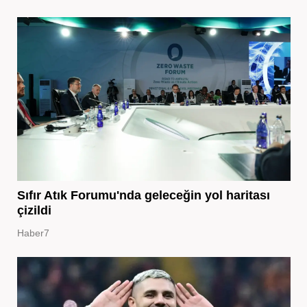
Sıfır Atık Forumu'nda geleceğin yol haritası
çizildi
Haber7