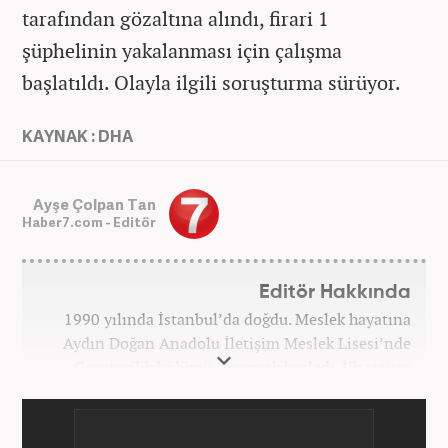
tarafından gözaltına alındı, firari 1
şüphelinin yakalanması için çalışma
başlatıldı. Olayla ilgili soruşturma sürüyor.
KAYNAK : DHA
Ayşe Çolpan Tan
Haber7.com - Editör
Editör Hakkında
1990 yılında İstanbul’da doğdu. Meslek hayatına
Aydın Doğan Anadolu İletişim Meslek Lisesi’nde
Gazetecilik bölümü okuyarak başladı. İlk stajını
Hürriyet Gazetesi’nde yaptı. Üniversiteyi ise
İstanbul Üniversitesi Radyo Televizyon Yayımcılığı
bölümünde tamamladı. 2009 yılında Milliyet