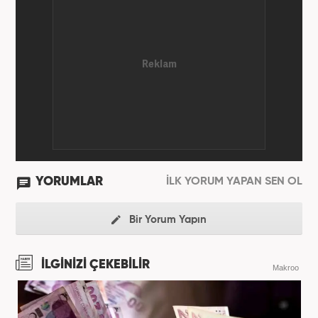
Gazetesi’nde internet haberciliğine başladı. 15
senelik kariyerinde çok sayıda gazete, haber portalı
ve televizyon bulunmaktadır. Meslek hayatına
Haber7.com’da “Gündem Editörü” olarak devam
etmektedir. Evli ve 2 çocuk annesidir.
YORUMLAR
İLK YORUM YAPAN SEN OL
Bir Yorum Yapın
İLGİNİZİ ÇEKEBİLİR
Makroo