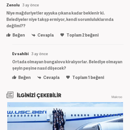
Zenolu
3 ay önce
Niye mağduriyetler ayyuka çıkana kadar beklenir ki.
Belediyeler niye takşp ermiyor, kendi sorumluluklarında
değilmi??
Beğen
Cevapla
Toplam
2
beğeni
Ev sahibi
3 ay önce
Ortada olmayan bungalovu kiralıyorlar. Belediye olmayan
şeyin peşine nasıl düşecek?
Beğen
Cevapla
Toplam
1
beğeni
İLGİNİZİ ÇEKEBİLİR
Makroo