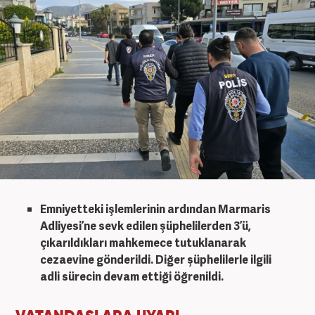
Emniyetteki işlemlerinin ardından Marmaris
Adliyesi’ne sevk edilen şüphelilerden 3’ü,
çıkarıldıkları mahkemece tutuklanarak
cezaevine gönderildi. Diğer şüphelilerle ilgili
adli sürecin devam ettiği öğrenildi.