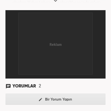
okurken HaberAnkara ve AnkaraMasası'nda çalıştı.
2022 yılındaki mezuniyetinin ardından Beyaz TV'de
'Haber Editörü' pozisyonunda görev aldı. 2024
yılının Şubat ayından itibaren Haber7'deki Gündem
Editörü kariyerine devam etmektedir.
2
YORUMLAR
Bir Yorum Yapın