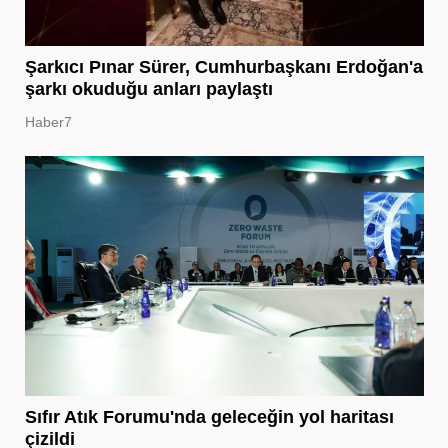
Şarkıcı Pınar Sürer, Cumhurbaşkanı Erdoğan'a
şarkı okuduğu anları paylaştı
Haber7
Sıfır Atık Forumu'nda geleceğin yol haritası
çizildi