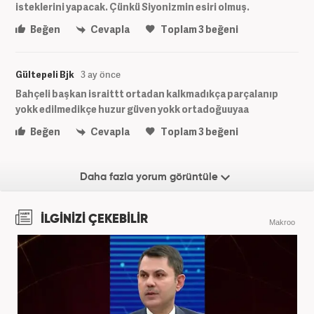
isteklerini yapacak. Çünkü Siyonizmin esiri olmuş.
Beğen
Cevapla
Toplam
3
beğeni
Gültepeli Bjk
3 ay önce
Bahçeli başkan israittt ortadan kalkmadıkça parçalanıp
yokk edilmedikçe huzur güven yokk ortadoğuuyaa
Beğen
Cevapla
Toplam
3
beğeni
Daha fazla yorum görüntüle
İLGİNİZİ ÇEKEBİLİR
Makroo