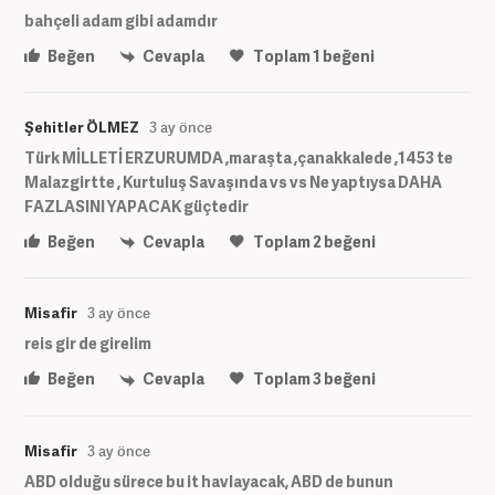
bahçeli adam gibi adamdır
Beğen
Cevapla
Toplam
1
beğeni
Şehitler ÖLMEZ
3 ay önce
Türk MİLLETİ ERZURUMDA ,maraşta ,çanakkalede ,1453 te
Malazgirtte , Kurtuluş Savaşında vs vs Ne yaptıysa DAHA
FAZLASINI YAPACAK güçtedir
Beğen
Cevapla
Toplam
2
beğeni
Misafir
3 ay önce
reis gir de girelim
Beğen
Cevapla
Toplam
3
beğeni
Misafir
3 ay önce
ABD olduğu sürece bu it havlayacak, ABD de bunun