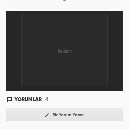
okurken HaberAnkara ve AnkaraMasası'nda çalıştı.
2022 yılındaki mezuniyetinin ardından Beyaz TV'de
'Haber Editörü' pozisyonunda görev aldı. 2024
yılının Şubat ayından itibaren Haber7'deki Gündem
Editörü kariyerine devam etmektedir.
4
YORUMLAR
Bir Yorum Yapın