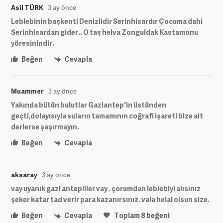
Asil TÜRK
3 ay önce
Leblebinin başkenti Denizlidir Serinhisardır Çocuma dahi
Serinhisardan gider.. O taş helva Zonguldak Kastamonu
yöresinindir.
Beğen
Cevapla
Muammer
3 ay önce
Yakında bütün bulutlar Gaziantep'in üstünden
geçti,dolayısıyla suların tamamının coğrafi işareti bize ait
derlerse şaşırmayın.
Beğen
Cevapla
aksaray
3 ay önce
vay uyanık gazi antepliler vay . çorumdan leblebiyi alısınız
şeker katar tad verir para kazanırsınız. vala helal olsun size.
Beğen
Cevapla
Toplam
8
beğeni