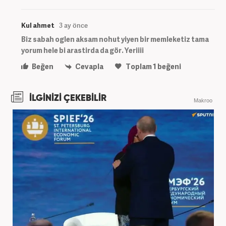
Kul ahmet
3 ay önce
Biz sabah oglen aksam nohut yiyen bir memleketiz tama
yorum hele bi arastirda da gör. Yeriiii
Beğen
Cevapla
Toplam
1
beğeni
İLGİNİZİ ÇEKEBİLİR
Makroo