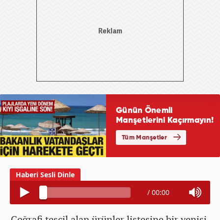
/
00:00
Coğrafi tescil alan ürünler listesine bir yenisi