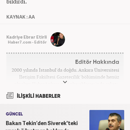
bildirdi.
KAYNAK : AA
Kadriye Ebrar Etirli
Haber7.com - Editör
Editör Hakkında
2000 yılında İstanbul'da doğdu. Ankara Üniversitesi
İletişim Fakültesi Gazetecilik' bölümünde henüz
okurken HaberAnkara ve AnkaraMasası'nda çalıştı.
2022 yılındaki mezuniyetinin ardından Beyaz TV'de
İLİŞKİLİ HABERLER
'Haber Editörü' pozisyonunda görev aldı. 2024
yılının Şubat ayından itibaren Haber7'deki Gündem
Editörü kariyerine devam etmektedir.
GÜNCEL
Bakan Tekin’den Siverek'teki