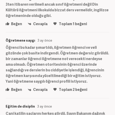
3ten itibaren verilmeli ancak sınıf öğretmeni değil Din
Kültürü öğretmeni ilkokulda bizzat ders vermelidir, ingilizce
öğretmeninde olduğu gibi.
Beğen
Cevapla
Toplam
1
beğeni
Öğretmene saygı
3 ay önce
Öğrenci bu kadar şımartıldı, öğretmen öğrenci ve veli
gözünde çok basite indirgendi. Öğretmen değersiz görüldü.
bir zamanlar öğrenci öğretmene not verecekti nerdeyse
ama olmadı. Öğretmen otoritesinin öğrenci üzerinde
sağlandığı ve derslerin bu ciddiyetle işlendiği, öğrencinin
öğretmen karşısında yüceltilmediği bir eğitim istiyoruz.
Yani öğretmene saygılı öğrenci profili istiyoruz.
Beğen
Cevapla
Toplam
2
beğeni
Eğitim de disiplin
3 ay önce
Cani katilin saçlarını herkes gördü. Sayın Bakanım dağınık