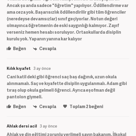
Ancak şu anda sadece "öğretim" yapılıyor. Ödüllendirme var
ama ceza yok. Başarısızlık ödüllendirilir gibi tüm öğrenciler
(neredeyse devamsızlar) sınıf geçiyorlar. Notun değeri
olmayınca öğretmenin de eski saygınlığı kalmıyor. Zayıf
verseniz hemen hesabı soruluyor. Ortaokullarda disiplin
kurulu yok. Yapanın yanına kar kalıyor
Beğen
Cevapla
Kılık kıyafet
3 ay önce
Cani katil deki gibi öğrenci saç baş dağınık, uzun okula
alınmamalı. Saç ve kıyafette disiplin uygulanmalı. Adam gibi
tıraş olup okula gelmeli öğrenci. Ayrıca eşofman değil
pantolon giymeli.
Beğen
Cevapla
Toplam
2
beğeni
Ahlak dersi acil
3 ay önce
Ahlak ve din eğitimi zorunlu verilmeli sayın bakanım. İlkokul